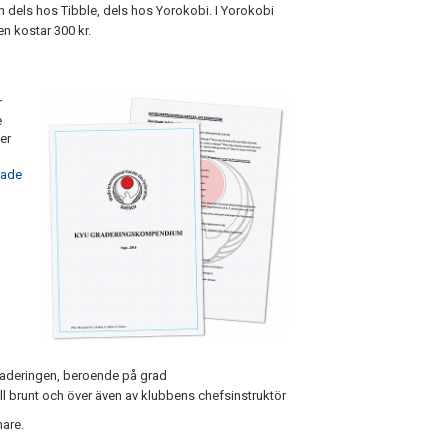
in dels hos Tibble, dels hos Yorokobi. I Yorokobi
en kostar 300 kr.
r
e
er
rade
 graderingen, beroende på grad
ll brunt och över även av klubbens chefsinstruktör
nare.