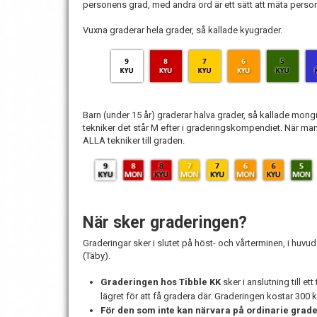
personens grad, med andra ord är ett sätt att mäta perso
Vuxna graderar hela grader, så kallade kyugrader.
Barn (under 15 år) graderar halva grader, så kallade mong
tekniker det står M efter i graderingskompendiet. När man 
ALLA tekniker till graden.
När sker graderingen?
Graderingar sker i slutet på höst- och vårterminen, i huvu
(Täby).
Graderingen hos Tibble KK
sker i anslutning till et
lägret för att få gradera där. Graderingen kostar 300 k
För den som inte kan närvara på ordinarie grade