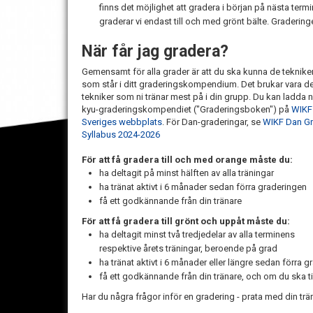
finns det möjlighet att gradera i början på nästa term
graderar vi endast till och med grönt bälte. Gradering
När får jag gradera?
Gemensamt för alla grader är att du ska kunna de teknike
som står i ditt graderingskompendium. Det brukar vara d
tekniker som ni tränar mest på i din grupp. Du kan ladda n
kyu-graderingskompendiet ("Graderingsboken") på
WIKF
Sveriges webbplats
. För Dan-graderingar, se
WIKF Dan G
Syllabus 2024-2026
För att få gradera till och med orange måste du:
ha deltagit på minst hälften av alla träningar
ha tränat aktivt i 6 månader sedan förra graderingen
få ett godkännande från din tränare
För att få gradera till grönt och uppåt måste du:
ha deltagit minst två tredjedelar av alla terminens
respektive årets träningar, beroende på grad
ha tränat aktivt i 6 månader eller längre sedan förra
få ett godkännande från din tränare, och om du ska ti
Har du några frågor inför en gradering - prata med din trä