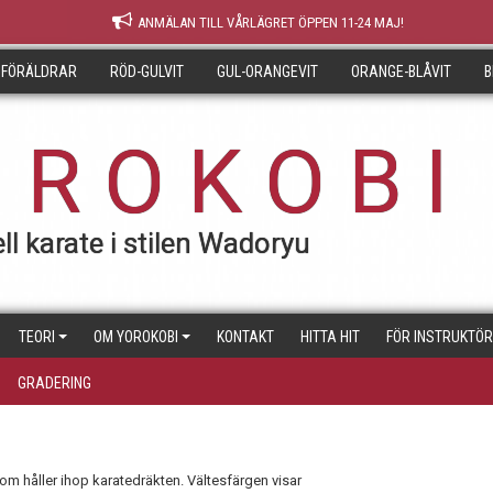
ANMÄLAN TILL VÅRLÄGRET ÖPPEN 11-24 MAJ!
 FÖRÄLDRAR
RÖD-GULVIT
GUL-ORANGEVIT
ORANGE-BLÅVIT
B
 R O K O B I
ll karate i stilen Wadoryu
TEORI
OM YOROKOBI
KONTAKT
HITTA HIT
FÖR INSTRUKTÖ
GRADERING
som håller ihop karatedräkten. Vältesfärgen visar