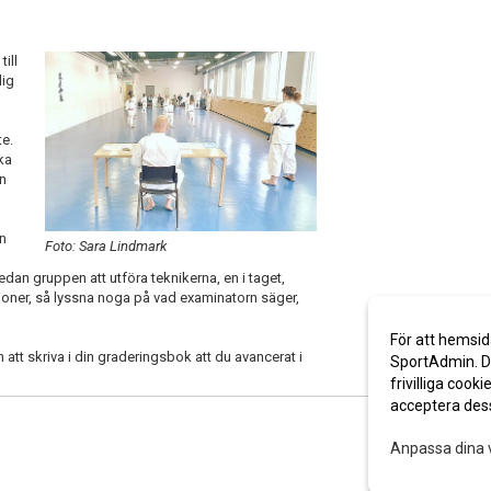
ill
dig
te.
ka
in
rn
Foto: Sara Lindmark
edan gruppen att utföra teknikerna, en i taget,
tioner, så lyssna noga på vad examinatorn säger,
För att hemsid
t skriva i din graderingsbok att du avancerat i
SportAdmin. De
frivilliga cooki
acceptera des
Anpassa dina 