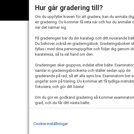
Hur går gradering till?
Om du uppfyller kraven för att gradera, kan du anmäla dig t
en gradering. Du kommer få veta när och hur du anmäler 
när det närmar sig.
På graderingen bär du din karategi och ditt nuvarande bäl
Du behöver också en graderingsbok. Graderingsboken s
fyllas i med dina personuppgifter och följer dig genom d
karateresa, så ta väl hand om den.
Graderingen sker gruppvis, indelat efter bälte. Examinato
samlar in graderingsböckerna och ställer sedan upp de
graderande på rad, så att alla syns bra. Examinatorn ber s
ungefär som på träning. Du kommer att få tydliga instruk
fokusera, och gör ditt bästa!
Om du gör en godkänd gradering så kommer examinatorn at
grad, och du får ditt nästa bälte.
Cookie-inställningar