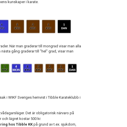
nens kunskaper i karate.
rader. När man graderar till mongrad visar man alla
nästa gång graderar till "hel" grad, visar man
dsak i WIKF Sveriges hemvist i Tibble Karateklubb i
t tvådagarsläger. Det är obligatorisk närvaro på
r och lägret kostar 500 kr.
ring hos Tibble KK
på grund av t.ex. sjukdom,