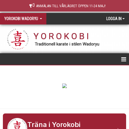
ANMÄLAN TILL VÅRLÄGRET ÖPPEN 11-24 MAJ!
YOROKOBI WADORYU
LOGGA IN
Y O R O K O B I
Traditionell karate i stilen Wadoryu
STARTSIDA
NY MEDLEM
TRÄNING & GRADERING
TEORI
OM YOROKOBI
Träna i Yorokobi
→