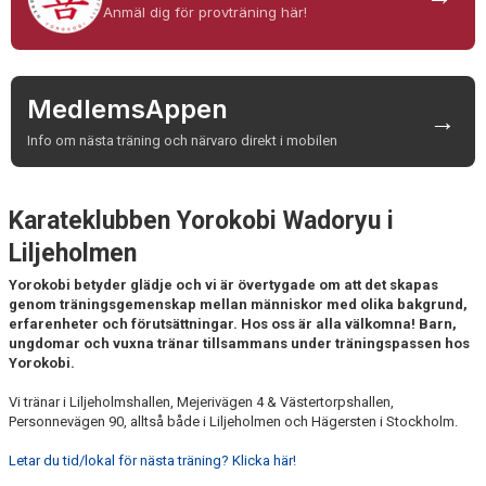
Anmäl dig för provträning här!
KONTAKT
HITTA HIT
MedlemsAppen
→
FÖR INSTRUKTÖRER
Info om nästa träning och närvaro direkt i mobilen
Karateklubben Yorokobi Wadoryu i
Liljeholmen
Yorokobi betyder glädje och vi är övertygade om att det skapas
genom träningsgemenskap mellan människor med olika bakgrund,
erfarenheter och förutsättningar. Hos oss är alla välkomna! Barn,
ungdomar och vuxna tränar tillsammans under träningspassen hos
Yorokobi.
Vi tränar i Liljeholmshallen, Mejerivägen 4 & Västertorpshallen,
Personnevägen 90, alltså både i Liljeholmen och Hägersten i Stockholm.
Letar du tid/lokal för nästa träning? Klicka här!