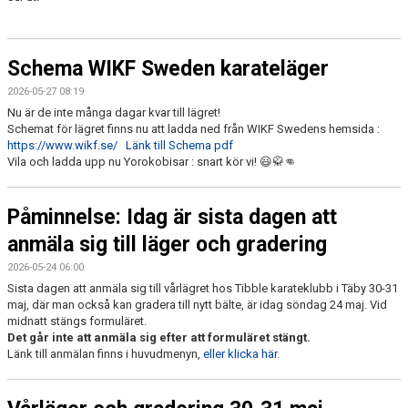
Schema WIKF Sweden karateläger
2026-05-27 08:19
Nu är de inte många dagar kvar till lägret!
Schemat för lägret finns nu att ladda ned från WIKF Swedens hemsida :
https://www.wikf.se/
Länk till Schema pdf
Vila och ladda upp nu Yorokobisar : snart kör vi! 😃🥋👊
Påminnelse: Idag är sista dagen att
anmäla sig till läger och gradering
2026-05-24 06:00
Sista dagen att anmäla sig till vårlägret hos Tibble karateklubb i Täby 30-31
maj, där man också kan gradera till nytt bälte, är idag söndag 24 maj. Vid
midnatt stängs formuläret.
Det går inte att anmäla sig efter att formuläret stängt.
Länk till anmälan finns i huvudmenyn,
eller klicka här
.