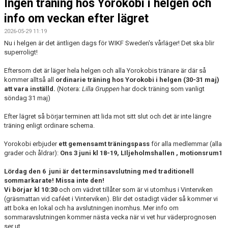
Ingen träning hos Yorokobi i helgen och
info om veckan efter lägret
2026-05-29 11:19
Nu i helgen är det äntligen dags för WIKF Sweden's vårläger! Det ska blir
superroligt!
Eftersom det är läger hela helgen och alla Yorokobis tränare är där så
kommer alltså all
ordinarie träning hos Yorokobi i helgen (30-31 maj)
att vara inställd.
(Notera:
Lilla Gruppen
har dock träning som vanligt
söndag 31 maj)
Efter lägret så börjar terminen att lida mot sitt slut och det är inte längre
träning enligt ordinare schema.
Yorokobi erbjuder
ett gemensamt träningspass
för alla medlemmar (alla
grader och åldrar):
Ons 3 juni kl 18-19, LIljeholmshallen , motionsrum1
Lördag den 6 juni är det terminsavslutning med traditionell
sommarkarate! Missa inte den!
Vi börjar kl 10:30
och om vädret tillåter som är vi utomhus i Vinterviken
(gräsmattan vid caféet i Vinterviken). Blir det ostadigt väder så kommer vi
att boka en lokal och ha avslutningen inomhus. Mer info om
sommaravslutningen kommer nästa vecka när vi vet hur väderprognosen
ser ut.