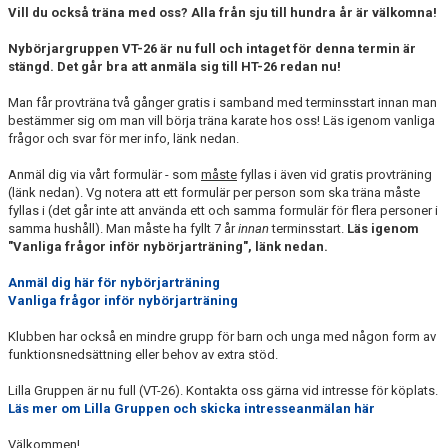
Vill du också träna med oss? Alla från sju till hundra år är välkomna!
Nybörjargruppen VT-26 är nu full och intaget för denna termin är
stängd. Det går bra att anmäla sig till HT-26 redan nu!
Man får provträna två gånger gratis i samband med terminsstart innan man
bestämmer sig om man vill börja träna karate hos oss! Läs igenom vanliga
frågor och svar för mer info, länk nedan.
Anmäl dig via vårt formulär - som
måste
fyllas i även vid gratis provträning
(länk nedan). Vg notera att ett formulär per person som ska träna måste
fyllas i (det går inte att använda ett och samma formulär för flera personer i
samma hushåll). Man måste ha fyllt 7 år
innan
terminsstart.
Läs igenom
"Vanliga frågor inför nybörjarträning", länk nedan.
Anmäl dig här för nybörjarträning
Vanliga frågor inför nybörjarträning
Klubben har också en mindre grupp för barn och unga med någon form av
funktionsnedsättning eller behov av extra stöd.
Lilla Gruppen är nu full (VT-26). Kontakta oss gärna vid intresse för köplats.
Läs mer om Lilla Gruppen och skicka intresseanmälan här
Välkommen!