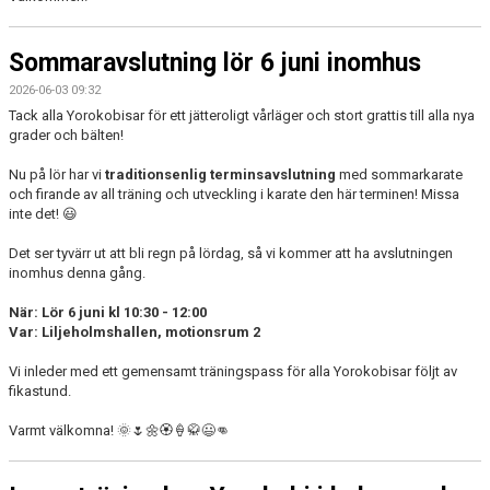
Sommaravslutning lör 6 juni inomhus
2026-06-03 09:32
Tack alla Yorokobisar för ett jätteroligt vårläger och stort grattis till alla nya
grader och bälten!
Nu på lör har vi
traditionsenlig terminsavslutning
med sommarkarate
och firande av all träning och utveckling i karate den här terminen! Missa
inte det! 😃
Det ser tyvärr ut att bli regn på lördag, så vi kommer att ha avslutningen
inomhus denna gång.
När: Lör 6 juni kl 10:30 - 12:00
Var: Liljeholmshallen, motionsrum 2
Vi inleder med ett gemensamt träningspass för alla Yorokobisar följt av
fikastund.
Varmt välkomna! 🌞🌷🌼🏵️🍦🥋😃👊