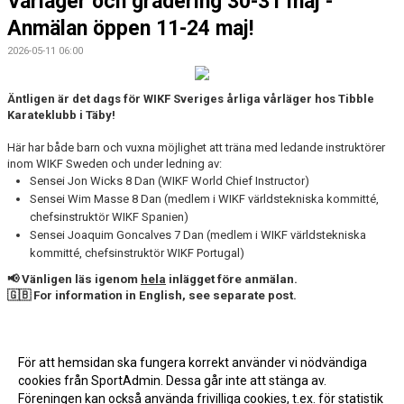
Vårläger och gradering 30-31 maj -
Anmälan öppen 11-24 maj!
2026-05-11 06:00
Äntligen är det dags för WIKF Sveriges årliga vårläger hos Tibble
Karateklubb i Täby!
Här har både barn och vuxna möjlighet att träna med ledande instruktörer
inom WIKF Sweden och under ledning av:
Sensei Jon Wicks 8 Dan (WIKF World Chief Instructor)
Sensei Wim Masse 8 Dan (medlem i WIKF världstekniska kommitté,
chefsinstruktör WIKF Spanien)
Sensei Joaquim Goncalves 7 Dan (medlem i WIKF världstekniska
kommitté, chefsinstruktör WIKF Portugal)
📢 Vänligen läs igenom
hela
inlägget före anmälan.
🇬🇧 For information in English, see separate post.
Läs mer »
För att hemsidan ska fungera korrekt använder vi nödvändiga
cookies från SportAdmin. Dessa går inte att stänga av.
Fler nyheter >>
Föreningen kan också använda frivilliga cookies, t.ex. för statistik