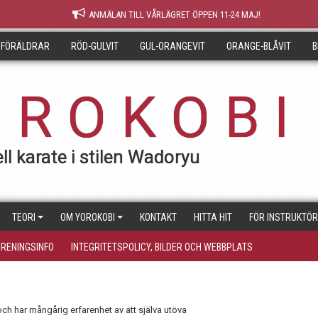
ANMÄLAN TILL VÅRLÄGRET ÖPPEN 11-24 MAJ!
 FÖRÄLDRAR
RÖD-GULVIT
GUL-ORANGEVIT
ORANGE-BLÅVIT
B
 R O K O B I
ll karate i stilen Wadoryu
TEORI
OM YOROKOBI
KONTAKT
HITTA HIT
FÖR INSTRUKTÖ
ÖRENINGSINFO
INTEGRITETSPOLICY, BILDER OCH WEBBPLATS
och har mångårig erfarenhet av att själva utöva