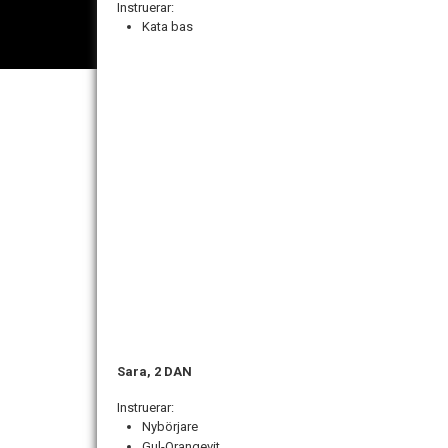
Instruerar:
Kata bas
Sara, 2 DAN
Instruerar:
Nybörjare
Gul-Orangevit