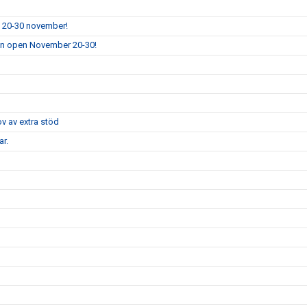
n 20-30 november!
ion open November 20-30!
ov av extra stöd
r.