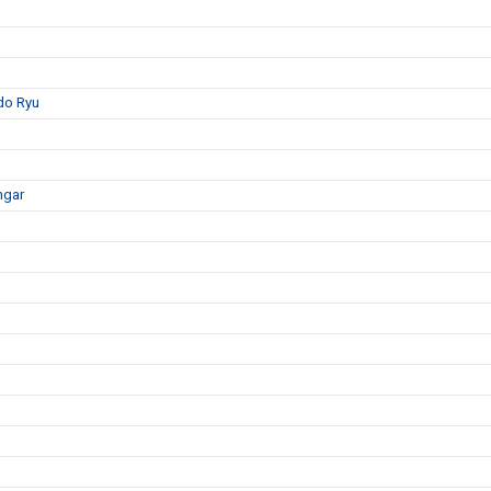
do Ryu
ngar