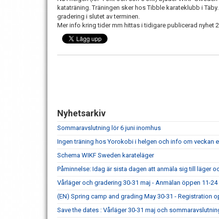
kataträning. Träningen sker hos Tibble karateklubb i Täby. 
gradering i slutet av terminen.
Mer info kring tider mm hittas i tidigare publicerad nyhet 
Nyhetsarkiv
Sommaravslutning lör 6 juni inomhus
Ingen träning hos Yorokobi i helgen och info om veckan ef
Schema WIKF Sweden karateläger
Påminnelse: Idag är sista dagen att anmäla sig till läger 
Vårläger och gradering 30-31 maj - Anmälan öppen 11-24 
(EN) Spring camp and grading May 30-31 - Registration o
Save the dates : Vårläger 30-31 maj och sommaravslutning