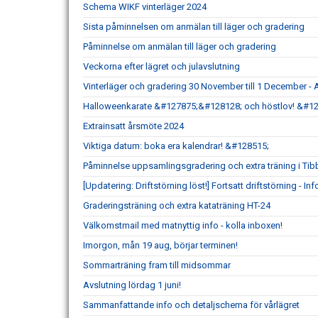
Schema WIKF vinterläger 2024
Sista påminnelsen om anmälan till läger och gradering
Påminnelse om anmälan till läger och gradering
Veckorna efter lägret och julavslutning
Vinterläger och gradering 30 November till 1 December 
Halloweenkarate &#127875;&#128128; och höstlov! &#1
Extrainsatt årsmöte 2024
Viktiga datum: boka era kalendrar! &#128515;
Påminnelse uppsamlingsgradering och extra träning i Tib
[Updatering: Driftstörning löst!] Fortsatt driftstörning - Inf
Graderingsträning och extra kataträning HT-24
Välkomstmail med matnyttig info - kolla inboxen!
Imorgon, mån 19 aug, börjar terminen!
Sommarträning fram till midsommar
Avslutning lördag 1 juni!
Sammanfattande info och detaljschema för vårlägret