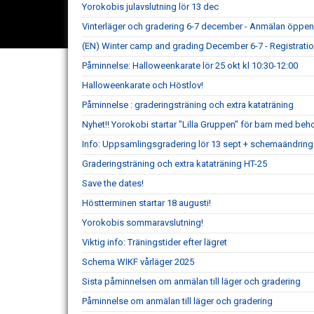
Yorokobis julavslutning lör 13 dec
Vinterläger och gradering 6-7 december - Anmälan öppe
(EN) Winter camp and grading December 6-7 - Registrat
Påminnelse: Halloweenkarate lör 25 okt kl 10:30-12:00
Halloweenkarate och Höstlov!
Påminnelse : graderingsträning och extra kataträning
Nyhet!! Yorokobi startar "Lilla Gruppen" för barn med beh
Info: Uppsamlingsgradering lör 13 sept + schemaändringa
Graderingsträning och extra kataträning HT-25
Save the dates!
Höstterminen startar 18 augusti!
Yorokobis sommaravslutning!
Viktig info: Träningstider efter lägret
Schema WIKF vårläger 2025
Sista påminnelsen om anmälan till läger och gradering
Påminnelse om anmälan till läger och gradering