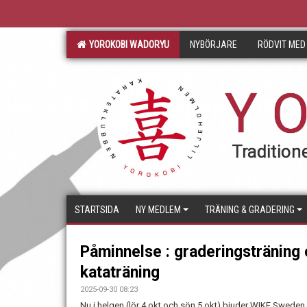
YOROKOBI WADORYU
NYBÖRJARE
RÖDVIT MED
Y O
Traditione
STARTSIDA
NY MEDLEM
TRÄNING & GRADERING
Påminnelse : graderingsträning 
kataträning
2025-09-30 08:23
Nu i helgen (lör 4 okt och sön 5 okt) bjuder WIKF Sweden