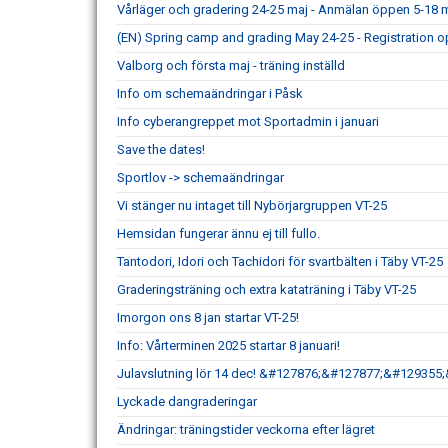
Vårläger och gradering 24-25 maj - Anmälan öppen 5-18 m
(EN) Spring camp and grading May 24-25 - Registration o
Valborg och första maj - träning inställd
Info om schemaändringar i Påsk
Info cyberangreppet mot Sportadmin i januari
Save the dates!
Sportlov -> schemaändringar
Vi stänger nu intaget till Nybörjargruppen VT-25
Hemsidan fungerar ännu ej till fullo.
Tantodori, Idori och Tachidori för svartbälten i Täby VT-25
Graderingsträning och extra kataträning i Täby VT-25
Imorgon ons 8 jan startar VT-25!
Info: Vårterminen 2025 startar 8 januari!
Julavslutning lör 14 dec! &#127876;&#127877;&#129355
Lyckade dangraderingar
Ändringar: träningstider veckorna efter lägret