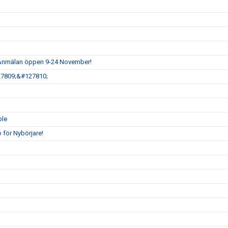
- Anmälan öppen 9-24 November!
27809;&#127810;
ble
o för Nybörjare!