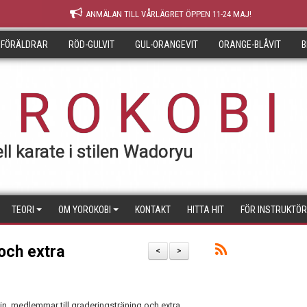
ANMÄLAN TILL VÅRLÄGRET ÖPPEN 11-24 MAJ!
 FÖRÄLDRAR
RÖD-GULVIT
GUL-ORANGEVIT
ORANGE-BLÅVIT
B
 R O K O B I
ll karate i stilen Wadoryu
TEORI
OM YOROKOBI
KONTAKT
HITTA HIT
FÖR INSTRUKTÖ
och extra
<
>
 in medlemmar till graderingsträning och extra