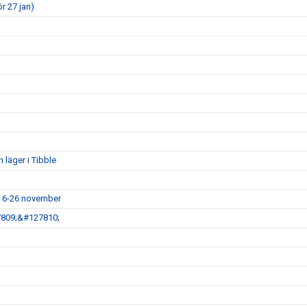
r 27 jan)
 läger i Tibble
n 6-26 november
7809;&#127810;