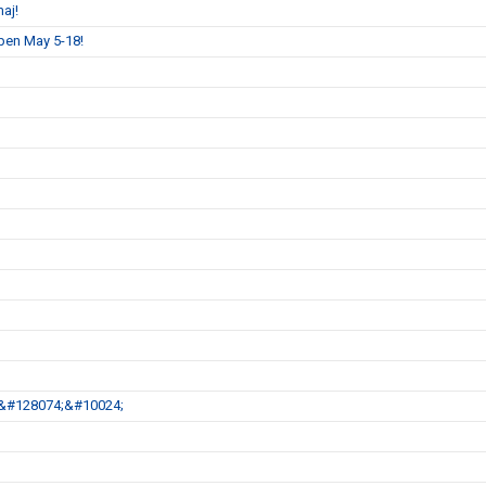
aj!
pen May 5-18!
;&#128074;&#10024;