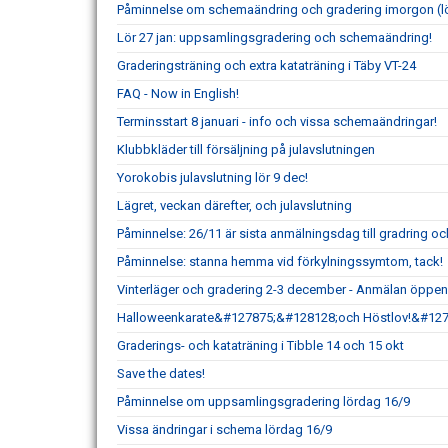
Påminnelse om schemaändring och gradering imorgon (lö
Lör 27 jan: uppsamlingsgradering och schemaändring!
Graderingsträning och extra kataträning i Täby VT-24
FAQ - Now in English!
Terminsstart 8 januari - info och vissa schemaändringar!
Klubbkläder till försäljning på julavslutningen
Yorokobis julavslutning lör 9 dec!
Lägret, veckan därefter, och julavslutning
Påminnelse: 26/11 är sista anmälningsdag till gradring och
Påminnelse: stanna hemma vid förkylningssymtom, tack!
Vinterläger och gradering 2-3 december - Anmälan öppe
Halloweenkarate&#127875;&#128128;och Höstlov!&#12
Graderings- och kataträning i Tibble 14 och 15 okt
Save the dates!
Påminnelse om uppsamlingsgradering lördag 16/9
Vissa ändringar i schema lördag 16/9