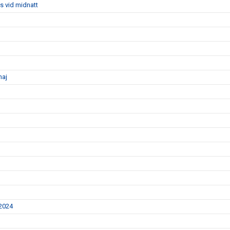
s vid midnatt
maj
 2024