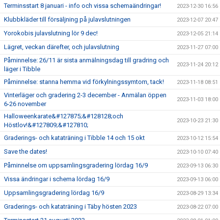
Terminsstart 8 januari - info och vissa schemaändringar!
2023-12-30 16:56
Klubbkläder till försäljning på julavslutningen
2023-12-07 20:47
Yorokobis julavslutning lör 9 dec!
2023-12-05 21:14
Lägret, veckan därefter, och julavslutning
2023-11-27 07:00
Påminnelse: 26/11 är sista anmälningsdag till gradring och
2023-11-24 20:12
läger i Tibble
Påminnelse: stanna hemma vid förkylningssymtom, tack!
2023-11-18 08:51
Vinterläger och gradering 2-3 december - Anmälan öppen
2023-11-03 18:00
6-26 november
Halloweenkarate&#127875;&#128128;och
2023-10-23 21:30
Höstlov!&#127809;&#127810;
Graderings- och kataträning i Tibble 14 och 15 okt
2023-10-12 15:54
Save the dates!
2023-10-10 07:40
Påminnelse om uppsamlingsgradering lördag 16/9
2023-09-13 06:30
Vissa ändringar i schema lördag 16/9
2023-09-13 06:00
Uppsamlingsgradering lördag 16/9
2023-08-29 13:34
Graderings- och kataträning i Täby hösten 2023
2023-08-22 07:00