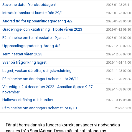
Save the date - Yorokobidagen!
2023-01-23 23:41
Introduktionskurs i kumite från 29/1
2023-01-23 07:00
Ändrad tid för uppsamlingsgradering 4/2
2023-01-23 06:30
Graderings- och kataträning i Tibble våren 2023
2023-01-12 09:30
Påminnelse om terminsstarten 9 januari
2023-01-06 07:00
Uppsamlingsgradering lördag 4/2
2022-12-06 07:05
Terminsstart våren 2023
2022-12-06 07:00
Svar på frågor kring lägret
2022-11-24 11:00
Lägret, veckan därefter, och julavslutning
2022-11-23 07:00
Påminnelse om ändringar i schemat lör 26/11
2022-11-20 21:36
Vinterläger 2-4 december 2022 - Anmälan öppen 9-27
2022-11-08 07:00
november
Halloweenträning och höstlov
2022-10-19 08:40
Påminnelse om ändringar i schemat lör 8/10
2022-10-03
Påminnelse om ändringar i schemat lör 10/9
2022-09-09 07:39
För att hemsidan ska fungera korrekt använder vi nödvändiga
2017-03-29 13:16
cookies från SportAdmin. Dessa går inte att stänga av.