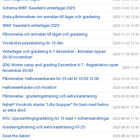
Schema WIKF Sweden's vinterläger 2025
2025-12-02 21:49
Sista påminnelsen om anmälan till läger och gradering
2025-11-30 12:00
WIKF Sweden's vinterläger 2025
2025-11-29 15:09
Påminnelse om anmälan till läger och gradering
2025-11-27 19:30
Yorokobis julavslutning lör 13 dec
2025-11-22 15:16
Vinterläger och gradering 6-7 december - Anmälan öppen
2025-11-20 00:01
20-30 november!
(EN) Winter camp and grading December 6-7 - Registration open
2025-11-20
November 20-30!
Påminnelse: Halloweenkarate lör 25 okt kl 10:30-12:00
2025-10-23 15:02
Halloweenkarate och Höstlov!
2025-10-08 00:01
Påminnelse : graderingsträning och extra kataträning
2025-09-30 08:23
Nyhet!! Yorokobi startar "Lilla Gruppen" för barn med behov
2025-08-31 17:45
av extra stöd
Info: Uppsamlingsgradering lör 13 sept + schemaändringar.
2025-08-30 17:44
Graderingsträning och extra kataträning HT-25
2025-08-30 15:49
Save the dates!
2025-08-26 13:23