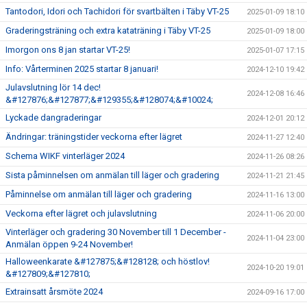
Tantodori, Idori och Tachidori för svartbälten i Täby VT-25
2025-01-09 18:10
Graderingsträning och extra kataträning i Täby VT-25
2025-01-09 18:00
Imorgon ons 8 jan startar VT-25!
2025-01-07 17:15
Info: Vårterminen 2025 startar 8 januari!
2024-12-10 19:42
Julavslutning lör 14 dec!
2024-12-08 16:46
&#127876;&#127877;&#129355;&#128074;&#10024;
Lyckade dangraderingar
2024-12-01 20:12
Ändringar: träningstider veckorna efter lägret
2024-11-27 12:40
Schema WIKF vinterläger 2024
2024-11-26 08:26
Sista påminnelsen om anmälan till läger och gradering
2024-11-21 21:45
Påminnelse om anmälan till läger och gradering
2024-11-16 13:00
Veckorna efter lägret och julavslutning
2024-11-06 20:00
Vinterläger och gradering 30 November till 1 December -
2024-11-04 23:00
Anmälan öppen 9-24 November!
Halloweenkarate &#127875;&#128128; och höstlov!
2024-10-20 19:01
&#127809;&#127810;
Extrainsatt årsmöte 2024
2024-09-16 17:00