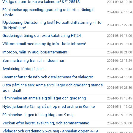
Viktiga datum: boka era kalendrar! &#128515;
2024-09-13 10:10
Påminnelse uppsamlingsgradering och extra träning i
2024-09-06 16:54
Tibble
[Updatering: Driftstörning löst!] Fortsatt driftstörning - Info
2024-08-27 22:30
för Nybörjare!
Graderingsträning och extra kataträning HT-24
2024-08-19 16:00
Välkomstmail med matnyttig info - kolla inboxen!
2024-08-19 15:00
Imorgon, mån 19 aug, börjar terminen!
2024-08-18 21:00
Sommarträning fram till midsommar
2024-06-02 15:29
Avslutning lördag 1 juni!
2024-05-29 16:43
Sammanfattande info och detaljschema för vårlägret
2024-05-24 15:30
Sista påminnelsen: Anmälan till läger och gradering stängs
2024-05-19 21:30
vid midnatt
Påminnelse att anmäla sig till läger och gradering
2024-05-15 18:45
Nybörjarkumite 12 maj slås ihop med ordinarie Kumite
2024-05-11 19:02
Påminnelse : Ingen träning idag tors 9 maj
2024-05-09 16:19
Veckan efter lägret, avslutning, och sommarträning
2024-05-05 08:00
Vårläger och gradering 25-26 maj - Anmälan öppen 4-19