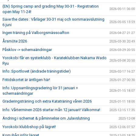
(EN) Spring camp and grading May 30-31 - Registration
2026-05-11 06:00
open May 11-24!
Save the dates : Vårläger 30-31 maj och sommaravslutning
2026-05-05 13:59
6 juni
Ingen träning på Valborgsmässoafton
2026-04-27 21:27
Årsmöte 2026
2026-03-30 20:49
Påsklov -> schemaändringar
2026-03-29 20:55
Yorokobi får en systerklubb - Karateklubben Nakama Wado
2026-03-08 20:50
Ryu
Info: Sportlovet (ändrade träningstider)
2026-02-17 16:27
Fritidskortet är äntligen här!
2026-01-27 00:30
Info: Uppsamlingsgradering lör 31 januari +
2026-01-15 18:07
schemaändringar
Graderingsträning och extra Kataträning våren 2026
2026-01-11 18:00
Info: Vårterminen 2026 startar mån 12 januari! Välkomna!
2025-12-15 17:35
Ändring i schemat & påminnelse om Julavslutning
2025-12-08
Yorokobi klubbshop på lägret!
2025-12-06 07:57
Kom ihåg inför lägret
2025-12-05 18:25