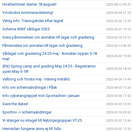
Höstterminen startar 18 augusti!
2025-08-12 00:31
Yorokobis sommaravslutning!
2025-06-04 21:23
Viktig info: Träningstider efter lägret
2025-05-26 12:29
Schema WIKF vårläger 2025
2025-05-21 14:10
Sista påminnelsen om anmälan till läger och gradering
2025-05-18 10:51
Påminnelse om anmälan till läger och gradering
2025-05-13 06:35
Vårläger och gradering 24-25 maj - Anmälan öppen 5-18
2025-05-04 19:00
maj!
(EN) Spring camp and grading May 24-25 - Registration
2025-05-04 18:59
open May 5-18!
Valborg och första maj - träning inställd
2025-04-24 19:49
Info om schemaändringar i Påsk
2025-04-03 13:26
Info cyberangreppet mot Sportadmin i januari
2025-03-06 17:42
Save the dates!
2025-03-03 10:59
Sportlov -> schemaändringar
2025-02-18 09:52
Vi stänger nu intaget till Nybörjargruppen VT-25
2025-02-02 13:44
Hemsidan fungerar ännu ej till fullo.
2025-02-02 13:32