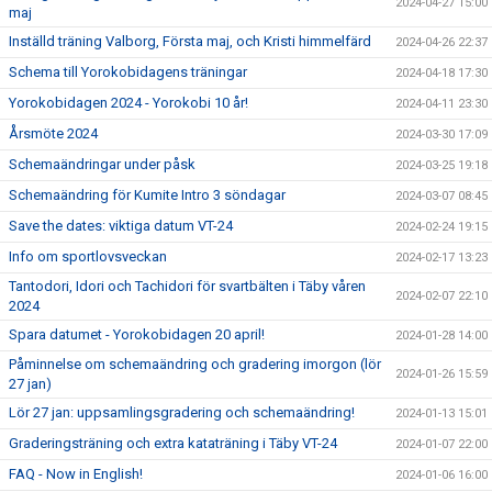
2024-04-27 15:00
maj
Inställd träning Valborg, Första maj, och Kristi himmelfärd
2024-04-26 22:37
Schema till Yorokobidagens träningar
2024-04-18 17:30
Yorokobidagen 2024 - Yorokobi 10 år!
2024-04-11 23:30
Årsmöte 2024
2024-03-30 17:09
Schemaändringar under påsk
2024-03-25 19:18
Schemaändring för Kumite Intro 3 söndagar
2024-03-07 08:45
Save the dates: viktiga datum VT-24
2024-02-24 19:15
Info om sportlovsveckan
2024-02-17 13:23
Tantodori, Idori och Tachidori för svartbälten i Täby våren
2024-02-07 22:10
2024
Spara datumet - Yorokobidagen 20 april!
2024-01-28 14:00
Påminnelse om schemaändring och gradering imorgon (lör
2024-01-26 15:59
27 jan)
Lör 27 jan: uppsamlingsgradering och schemaändring!
2024-01-13 15:01
Graderingsträning och extra kataträning i Täby VT-24
2024-01-07 22:00
FAQ - Now in English!
2024-01-06 16:00