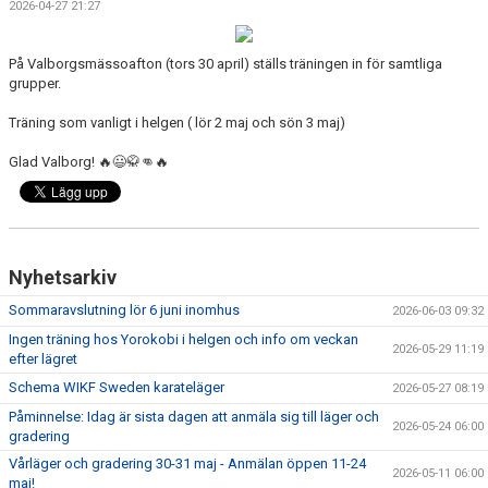
2026-04-27 21:27
KONTAKT
På Valborgsmässoafton (tors 30 april) ställs träningen in för samtliga
HITTA HIT
grupper.
FÖR INSTRUKTÖRER
Träning som vanligt i helgen ( lör 2 maj och sön 3 maj)
Glad Valborg! 🔥😃🥋👊🔥
Nyhetsarkiv
Sommaravslutning lör 6 juni inomhus
2026-06-03 09:32
Ingen träning hos Yorokobi i helgen och info om veckan
2026-05-29 11:19
efter lägret
Schema WIKF Sweden karateläger
2026-05-27 08:19
Påminnelse: Idag är sista dagen att anmäla sig till läger och
2026-05-24 06:00
gradering
Vårläger och gradering 30-31 maj - Anmälan öppen 11-24
2026-05-11 06:00
maj!