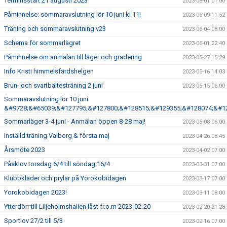
Terminsstart 21 augusti 2023
2023-08-01 01:00
Påminnelse: sommaravslutning lör 10 juni kl 11!
2023-06-09 11:52
Träning och sommaravslutning v23
2023-06-04 08:00
Schema för sommarlägret
2023-06-01 22:40
Påminnelse om anmälan till läger och gradering
2023-05-27 15:29
Info Kristi himmelsfärdshelgen
2023-05-16 14:03
Brun- och svartbältesträning 2 juni
2023-05-15 06:00
Sommaravslutning lör 10 juni
&#9728;&#65039;&#127795;&#127800;&#128515;&#129355;&#128074;&#1
Sommarläger 3-4 juni - Anmälan öppen 8-28 maj!
2023-05-08 06:00
Inställd träning Valborg & första maj
2023-04-26 08:45
Årsmöte 2023
2023-04-02 07:00
Påsklov torsdag 6/4 till söndag 16/4
2023-03-31 07:00
Klubbkläder och prylar på Yorokobidagen
2023-03-17 07:00
Yorokobidagen 2023!
2023-03-11 08:00
Ytterdörr till Liljeholmshallen låst fr.o.m 2023-02-20
2023-02-20 21:28
Sportlov 27/2 till 5/3
2023-02-16 07:00