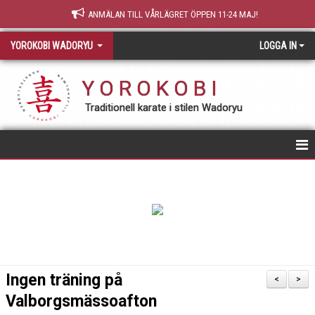
ANMÄLAN TILL VÅRLÄGRET ÖPPEN 11-24 MAJ!
YOROKOBI WADORYU
LOGGA IN
Y O R O K O B I
Traditionell karate i stilen Wadoryu
STARTSIDA
NY MEDLEM
TRÄNING & GRADERING
TEORI
Ingen träning på
<
>
Valborgsmässoafton
OM YOROKOBI