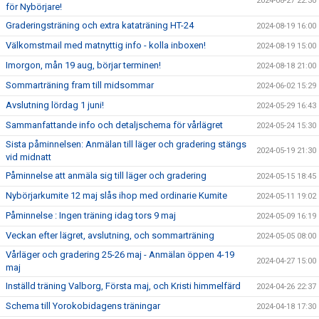
2024-08-27 22:30
för Nybörjare!
Graderingsträning och extra kataträning HT-24
2024-08-19 16:00
Välkomstmail med matnyttig info - kolla inboxen!
2024-08-19 15:00
Imorgon, mån 19 aug, börjar terminen!
2024-08-18 21:00
Sommarträning fram till midsommar
2024-06-02 15:29
Avslutning lördag 1 juni!
2024-05-29 16:43
Sammanfattande info och detaljschema för vårlägret
2024-05-24 15:30
Sista påminnelsen: Anmälan till läger och gradering stängs
2024-05-19 21:30
vid midnatt
Påminnelse att anmäla sig till läger och gradering
2024-05-15 18:45
Nybörjarkumite 12 maj slås ihop med ordinarie Kumite
2024-05-11 19:02
Påminnelse : Ingen träning idag tors 9 maj
2024-05-09 16:19
Veckan efter lägret, avslutning, och sommarträning
2024-05-05 08:00
Vårläger och gradering 25-26 maj - Anmälan öppen 4-19
2024-04-27 15:00
maj
Inställd träning Valborg, Första maj, och Kristi himmelfärd
2024-04-26 22:37
Schema till Yorokobidagens träningar
2024-04-18 17:30