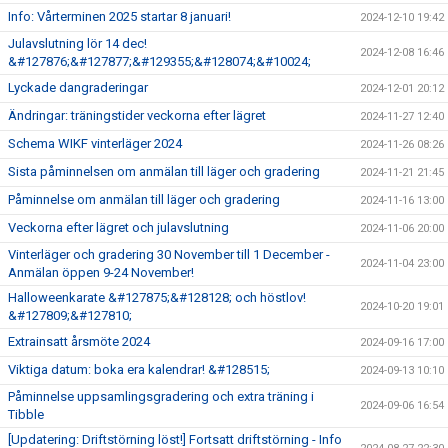
Info: Vårterminen 2025 startar 8 januari!
2024-12-10 19:42
Julavslutning lör 14 dec!
2024-12-08 16:46
&#127876;&#127877;&#129355;&#128074;&#10024;
Lyckade dangraderingar
2024-12-01 20:12
Ändringar: träningstider veckorna efter lägret
2024-11-27 12:40
Schema WIKF vinterläger 2024
2024-11-26 08:26
Sista påminnelsen om anmälan till läger och gradering
2024-11-21 21:45
Påminnelse om anmälan till läger och gradering
2024-11-16 13:00
Veckorna efter lägret och julavslutning
2024-11-06 20:00
Vinterläger och gradering 30 November till 1 December -
2024-11-04 23:00
Anmälan öppen 9-24 November!
Halloweenkarate &#127875;&#128128; och höstlov!
2024-10-20 19:01
&#127809;&#127810;
Extrainsatt årsmöte 2024
2024-09-16 17:00
Viktiga datum: boka era kalendrar! &#128515;
2024-09-13 10:10
Påminnelse uppsamlingsgradering och extra träning i
2024-09-06 16:54
Tibble
[Updatering: Driftstörning löst!] Fortsatt driftstörning - Info