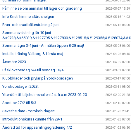
Schema för sommarlägret
2023-06-01 22:40
Påminnelse om anmälan till läger och gradering
2023-05-27 15:29
Info Kristi himmelsfärdshelgen
2023-05-16 14:03
Brun- och svartbältesträning 2 juni
2023-05-15 06:00
Sommaravslutning lör 10 juni
&#9728;&#65039;&#127795;&#127800;&#128515;&#129355;&#128074;&#1
Sommarläger 3-4 juni - Anmälan öppen 8-28 maj!
2023-05-08 06:00
Inställd träning Valborg & första maj
2023-04-26 08:45
Årsmöte 2023
2023-04-02 07:00
Påsklov torsdag 6/4 till söndag 16/4
2023-03-31 07:00
Klubbkläder och prylar på Yorokobidagen
2023-03-17 07:00
Yorokobidagen 2023!
2023-03-11 08:00
Ytterdörr till Liljeholmshallen låst fr.o.m 2023-02-20
2023-02-20 21:28
Sportlov 27/2 till 5/3
2023-02-16 07:00
Save the date - Yorokobidagen!
2023-01-23 23:41
Introduktionskurs i kumite från 29/1
2023-01-23 07:00
Ändrad tid för uppsamlingsgradering 4/2
2023-01-23 06:30