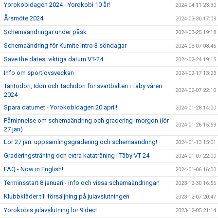
Yorokobidagen 2024 - Yorokobi 10 år!
2024-04-11 23:30
Årsmöte 2024
2024-03-30 17:09
Schemaändringar under påsk
2024-03-25 19:18
Schemaändring för Kumite Intro 3 söndagar
2024-03-07 08:45
Save the dates: viktiga datum VT-24
2024-02-24 19:15
Info om sportlovsveckan
2024-02-17 13:23
Tantodori, Idori och Tachidori för svartbälten i Täby våren
2024-02-07 22:10
2024
Spara datumet - Yorokobidagen 20 april!
2024-01-28 14:00
Påminnelse om schemaändring och gradering imorgon (lör
2024-01-26 15:59
27 jan)
Lör 27 jan: uppsamlingsgradering och schemaändring!
2024-01-13 15:01
Graderingsträning och extra kataträning i Täby VT-24
2024-01-07 22:00
FAQ - Now in English!
2024-01-06 16:00
Terminsstart 8 januari - info och vissa schemaändringar!
2023-12-30 16:56
Klubbkläder till försäljning på julavslutningen
2023-12-07 20:47
Yorokobis julavslutning lör 9 dec!
2023-12-05 21:14