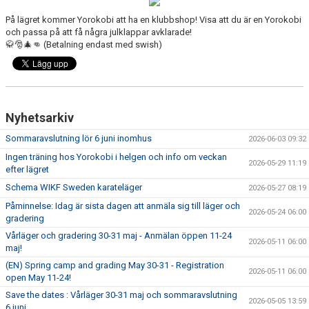
KONTAKT
På lägret kommer Yorokobi att ha en klubbshop! Visa att du är en Yorokobi
och passa på att få några julklappar avklarade!
HITTA HIT
🥋🎅🎄👊 (Betalning endast med swish)
FÖR INSTRUKTÖRER
Nyhetsarkiv
Sommaravslutning lör 6 juni inomhus
2026-06-03 09:32
Ingen träning hos Yorokobi i helgen och info om veckan
2026-05-29 11:19
efter lägret
Schema WIKF Sweden karateläger
2026-05-27 08:19
Påminnelse: Idag är sista dagen att anmäla sig till läger och
2026-05-24 06:00
gradering
Vårläger och gradering 30-31 maj - Anmälan öppen 11-24
2026-05-11 06:00
maj!
(EN) Spring camp and grading May 30-31 - Registration
2026-05-11 06:00
open May 11-24!
Save the dates : Vårläger 30-31 maj och sommaravslutning
2026-05-05 13:59
6 juni