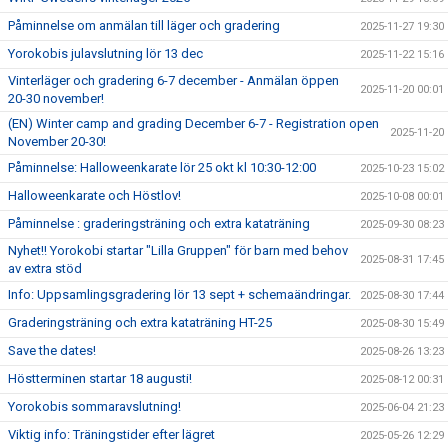
Påminnelse om anmälan till läger och gradering
2025-11-27 19:30
Yorokobis julavslutning lör 13 dec
2025-11-22 15:16
Vinterläger och gradering 6-7 december - Anmälan öppen
2025-11-20 00:01
20-30 november!
(EN) Winter camp and grading December 6-7 - Registration open
2025-11-20
November 20-30!
Påminnelse: Halloweenkarate lör 25 okt kl 10:30-12:00
2025-10-23 15:02
Halloweenkarate och Höstlov!
2025-10-08 00:01
Påminnelse : graderingsträning och extra kataträning
2025-09-30 08:23
Nyhet!! Yorokobi startar "Lilla Gruppen" för barn med behov
2025-08-31 17:45
av extra stöd
Info: Uppsamlingsgradering lör 13 sept + schemaändringar.
2025-08-30 17:44
Graderingsträning och extra kataträning HT-25
2025-08-30 15:49
Save the dates!
2025-08-26 13:23
Höstterminen startar 18 augusti!
2025-08-12 00:31
Yorokobis sommaravslutning!
2025-06-04 21:23
Viktig info: Träningstider efter lägret
2025-05-26 12:29