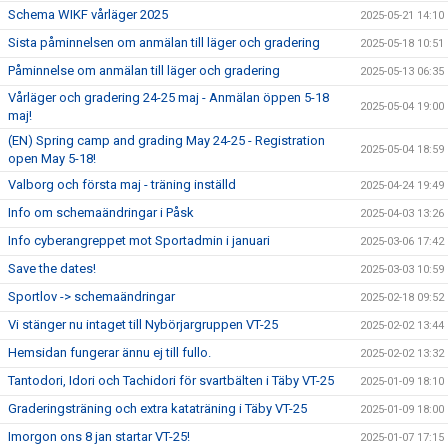
Schema WIKF vårläger 2025
2025-05-21 14:10
Sista påminnelsen om anmälan till läger och gradering
2025-05-18 10:51
Påminnelse om anmälan till läger och gradering
2025-05-13 06:35
Vårläger och gradering 24-25 maj - Anmälan öppen 5-18
2025-05-04 19:00
maj!
(EN) Spring camp and grading May 24-25 - Registration
2025-05-04 18:59
open May 5-18!
Valborg och första maj - träning inställd
2025-04-24 19:49
Info om schemaändringar i Påsk
2025-04-03 13:26
Info cyberangreppet mot Sportadmin i januari
2025-03-06 17:42
Save the dates!
2025-03-03 10:59
Sportlov -> schemaändringar
2025-02-18 09:52
Vi stänger nu intaget till Nybörjargruppen VT-25
2025-02-02 13:44
Hemsidan fungerar ännu ej till fullo.
2025-02-02 13:32
Tantodori, Idori och Tachidori för svartbälten i Täby VT-25
2025-01-09 18:10
Graderingsträning och extra kataträning i Täby VT-25
2025-01-09 18:00
Imorgon ons 8 jan startar VT-25!
2025-01-07 17:15