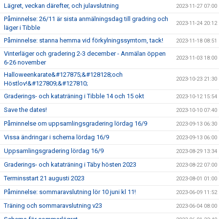
Lägret, veckan därefter, och julavslutning
2023-11-27 07:00
Påminnelse: 26/11 är sista anmälningsdag till gradring och
2023-11-24 20:12
läger i Tibble
Påminnelse: stanna hemma vid förkylningssymtom, tack!
2023-11-18 08:51
Vinterläger och gradering 2-3 december - Anmälan öppen
2023-11-03 18:00
6-26 november
Halloweenkarate&#127875;&#128128;och
2023-10-23 21:30
Höstlov!&#127809;&#127810;
Graderings- och kataträning i Tibble 14 och 15 okt
2023-10-12 15:54
Save the dates!
2023-10-10 07:40
Påminnelse om uppsamlingsgradering lördag 16/9
2023-09-13 06:30
Vissa ändringar i schema lördag 16/9
2023-09-13 06:00
Uppsamlingsgradering lördag 16/9
2023-08-29 13:34
Graderings- och kataträning i Täby hösten 2023
2023-08-22 07:00
Terminsstart 21 augusti 2023
2023-08-01 01:00
Påminnelse: sommaravslutning lör 10 juni kl 11!
2023-06-09 11:52
Träning och sommaravslutning v23
2023-06-04 08:00