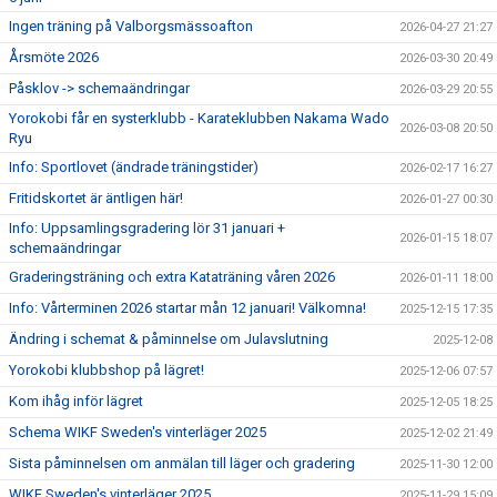
Ingen träning på Valborgsmässoafton
2026-04-27 21:27
Årsmöte 2026
2026-03-30 20:49
Påsklov -> schemaändringar
2026-03-29 20:55
Yorokobi får en systerklubb - Karateklubben Nakama Wado
2026-03-08 20:50
Ryu
Info: Sportlovet (ändrade träningstider)
2026-02-17 16:27
Fritidskortet är äntligen här!
2026-01-27 00:30
Info: Uppsamlingsgradering lör 31 januari +
2026-01-15 18:07
schemaändringar
Graderingsträning och extra Kataträning våren 2026
2026-01-11 18:00
Info: Vårterminen 2026 startar mån 12 januari! Välkomna!
2025-12-15 17:35
Ändring i schemat & påminnelse om Julavslutning
2025-12-08
Yorokobi klubbshop på lägret!
2025-12-06 07:57
Kom ihåg inför lägret
2025-12-05 18:25
Schema WIKF Sweden's vinterläger 2025
2025-12-02 21:49
Sista påminnelsen om anmälan till läger och gradering
2025-11-30 12:00
WIKF Sweden's vinterläger 2025
2025-11-29 15:09