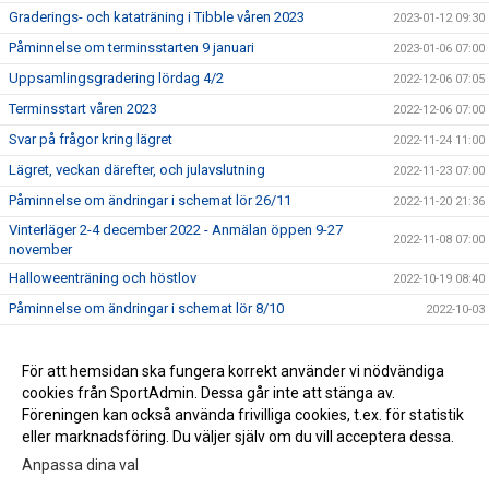
Graderings- och kataträning i Tibble våren 2023
2023-01-12 09:30
Påminnelse om terminsstarten 9 januari
2023-01-06 07:00
Uppsamlingsgradering lördag 4/2
2022-12-06 07:05
Terminsstart våren 2023
2022-12-06 07:00
Svar på frågor kring lägret
2022-11-24 11:00
Lägret, veckan därefter, och julavslutning
2022-11-23 07:00
Påminnelse om ändringar i schemat lör 26/11
2022-11-20 21:36
Vinterläger 2-4 december 2022 - Anmälan öppen 9-27
2022-11-08 07:00
november
Halloweenträning och höstlov
2022-10-19 08:40
Påminnelse om ändringar i schemat lör 8/10
2022-10-03
Påminnelse om ändringar i schemat lör 10/9
2022-09-09 07:39
För att hemsidan ska fungera korrekt använder vi nödvändiga
2017-03-29 13:16
cookies från SportAdmin. Dessa går inte att stänga av.
2016-04-25 14:01
Föreningen kan också använda frivilliga cookies, t.ex. för statistik
eller marknadsföring. Du väljer själv om du vill acceptera dessa.
Anpassa dina val