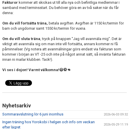
Fakturor
kommer att skickas ut till alla nya och befintliga medlemmar i
samband med terminsstart. Du behöver göra en av två saker när du får
denna:
Om du vill fortsätta träna,
betala avgiften. Avgiften är 1150 kr/termin för
barn och ungdomar samt 1550 kr/termin för vuxna.
Om du vill sluta träna
, tryck på knappen ”Jag vill avanmäla mig”. Det är
viktigt att avanmäla sig om man inte vill fortsätta, annars kommer ni få
påminnelser. (Vg notera att avanmälningar görs endast via fakturan som
kommer i början av VT -25 och inte på något annat sätt, så invänta fakturan
innan ni mailar klubben. Tack!).
Vi ses i dojon! Varmt välkomna!😃🥋👊
Nyhetsarkiv
Sommaravslutning lör 6 juni inomhus
2026-06-03 09:32
Ingen träning hos Yorokobi i helgen och info om veckan
2026-05-29 11:19
efter lägret