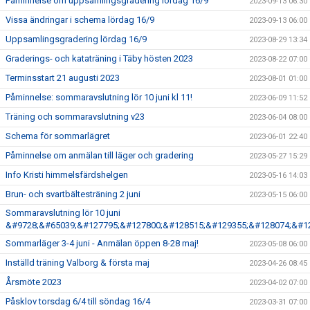
Påminnelse om uppsamlingsgradering lördag 16/9
2023-09-13 06:30
Vissa ändringar i schema lördag 16/9
2023-09-13 06:00
Uppsamlingsgradering lördag 16/9
2023-08-29 13:34
Graderings- och kataträning i Täby hösten 2023
2023-08-22 07:00
Terminsstart 21 augusti 2023
2023-08-01 01:00
Påminnelse: sommaravslutning lör 10 juni kl 11!
2023-06-09 11:52
Träning och sommaravslutning v23
2023-06-04 08:00
Schema för sommarlägret
2023-06-01 22:40
Påminnelse om anmälan till läger och gradering
2023-05-27 15:29
Info Kristi himmelsfärdshelgen
2023-05-16 14:03
Brun- och svartbältesträning 2 juni
2023-05-15 06:00
Sommaravslutning lör 10 juni
&#9728;&#65039;&#127795;&#127800;&#128515;&#129355;&#128074;&#1
Sommarläger 3-4 juni - Anmälan öppen 8-28 maj!
2023-05-08 06:00
Inställd träning Valborg & första maj
2023-04-26 08:45
Årsmöte 2023
2023-04-02 07:00
Påsklov torsdag 6/4 till söndag 16/4
2023-03-31 07:00