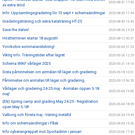
2025-08-31 17:45
av extra stöd
Info: Uppsamlingsgradering lör 13 sept + schemaändringar.
2025-08-30 17:44
Graderingsträning och extra kataträning HT-25
2025-08-30 15:49
Save the dates!
2025-08-26 13:23
Höstterminen startar 18 augusti!
2025-08-12 00:31
Yorokobis sommaravslutning!
2025-06-04 21:23
Viktig info: Träningstider efter lägret
2025-05-26 12:29
Schema WIKF vårläger 2025
2025-05-21 14:10
Sista påminnelsen om anmälan till läger och gradering
2025-05-18 10:51
Påminnelse om anmälan till läger och gradering
2025-05-13 06:35
Vårläger och gradering 24-25 maj - Anmälan öppen 5-18
2025-05-04 19:00
maj!
(EN) Spring camp and grading May 24-25 - Registration
2025-05-04 18:59
open May 5-18!
Valborg och första maj - träning inställd
2025-04-24 19:49
Info om schemaändringar i Påsk
2025-04-03 13:26
Info cyberangreppet mot Sportadmin i januari
2025-03-06 17:42