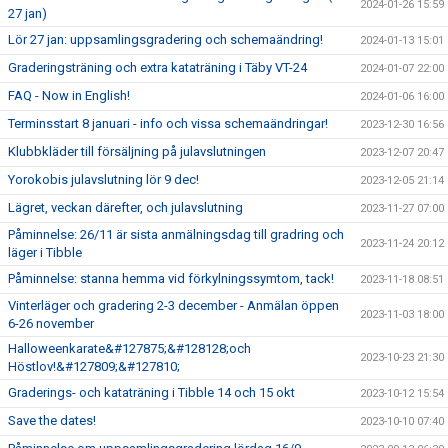
2024-01-26 15:59
27 jan)
Lör 27 jan: uppsamlingsgradering och schemaändring!
2024-01-13 15:01
Graderingsträning och extra kataträning i Täby VT-24
2024-01-07 22:00
FAQ - Now in English!
2024-01-06 16:00
Terminsstart 8 januari - info och vissa schemaändringar!
2023-12-30 16:56
Klubbkläder till försäljning på julavslutningen
2023-12-07 20:47
Yorokobis julavslutning lör 9 dec!
2023-12-05 21:14
Lägret, veckan därefter, och julavslutning
2023-11-27 07:00
Påminnelse: 26/11 är sista anmälningsdag till gradring och
2023-11-24 20:12
läger i Tibble
Påminnelse: stanna hemma vid förkylningssymtom, tack!
2023-11-18 08:51
Vinterläger och gradering 2-3 december - Anmälan öppen
2023-11-03 18:00
6-26 november
Halloweenkarate&#127875;&#128128;och
2023-10-23 21:30
Höstlov!&#127809;&#127810;
Graderings- och kataträning i Tibble 14 och 15 okt
2023-10-12 15:54
Save the dates!
2023-10-10 07:40