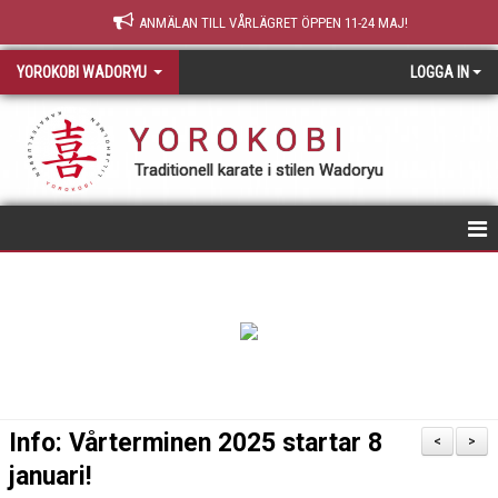
ANMÄLAN TILL VÅRLÄGRET ÖPPEN 11-24 MAJ!
YOROKOBI WADORYU
LOGGA IN
Y O R O K O B I
Traditionell karate i stilen Wadoryu
STARTSIDA
NY MEDLEM
TRÄNING & GRADERING
TEORI
Info: Vårterminen 2025 startar 8
<
>
januari!
OM YOROKOBI