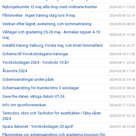
Nybörjarkumite 12 maj slås ihop med ordinarie Kumite
2024-05-11 19:02
Påminnelse : Ingen träning idag tors 9 maj
2024-05-09 16:19
Veckan efter lägret, avslutning, och sommarträning
2024-05-05 08:00
Vårläger och gradering 25-26 maj - Anmälan öppen 4-19
2024-04-27 15:00
maj
Inställd träning Valborg, Första maj, och Kristi himmelfärd
2024-04-26 22:37
Schema till Yorokobidagens träningar
2024-04-18 17:30
Yorokobidagen 2024 - Yorokobi 10 år!
2024-04-11 23:30
Årsmöte 2024
2024-03-30 17:09
Schemaändringar under påsk
2024-03-25 19:18
Schemaändring för Kumite Intro 3 söndagar
2024-03-07 08:45
Save the dates: viktiga datum VT-24
2024-02-24 19:15
Info om sportlovsveckan
2024-02-17 13:23
Tantodori, Idori och Tachidori för svartbälten i Täby våren
2024-02-07 22:10
2024
Spara datumet - Yorokobidagen 20 april!
2024-01-28 14:00
Påminnelse om schemaändring och gradering imorgon (lör