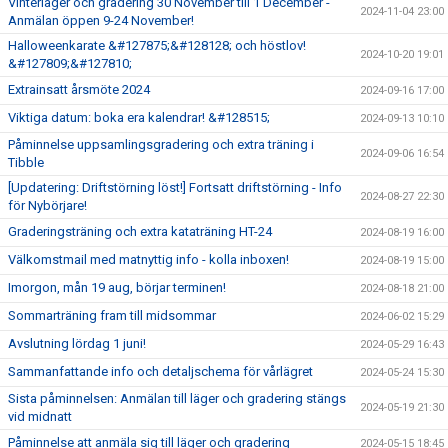
Vinterläger och gradering 30 November till 1 December -
2024-11-04 23:00
Anmälan öppen 9-24 November!
Halloweenkarate &#127875;&#128128; och höstlov!
2024-10-20 19:01
&#127809;&#127810;
Extrainsatt årsmöte 2024
2024-09-16 17:00
Viktiga datum: boka era kalendrar! &#128515;
2024-09-13 10:10
Påminnelse uppsamlingsgradering och extra träning i
2024-09-06 16:54
Tibble
[Updatering: Driftstörning löst!] Fortsatt driftstörning - Info
2024-08-27 22:30
för Nybörjare!
Graderingsträning och extra kataträning HT-24
2024-08-19 16:00
Välkomstmail med matnyttig info - kolla inboxen!
2024-08-19 15:00
Imorgon, mån 19 aug, börjar terminen!
2024-08-18 21:00
Sommarträning fram till midsommar
2024-06-02 15:29
Avslutning lördag 1 juni!
2024-05-29 16:43
Sammanfattande info och detaljschema för vårlägret
2024-05-24 15:30
Sista påminnelsen: Anmälan till läger och gradering stängs
2024-05-19 21:30
vid midnatt
Påminnelse att anmäla sig till läger och gradering
2024-05-15 18:45