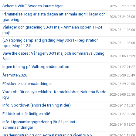
Schema WIKF Sweden karateläger
2026-05-27 08:19
Påminnelse: Idag är sista dagen att anmäla sig till läger och
2026-05-24 06:00
gradering
Vårläger och gradering 30-31 maj - Anmälan öppen 11-24
2026-05-11 06:00
maj!
(EN) Spring camp and grading May 30-31 - Registration
2026-05-11 06:00
open May 11-24!
Save the dates : Vårläger 30-31 maj och sommaravslutning
2026-05-05 13:59
6 juni
Ingen träning på Valborgsmässoafton
2026-04-27 21:27
Årsmöte 2026
2026-03-30 20:49
Påsklov -> schemaändringar
2026-03-29 20:55
Yorokobi får en systerklubb - Karateklubben Nakama Wado
2026-03-08 20:50
Ryu
Info: Sportlovet (ändrade träningstider)
2026-02-17 16:27
Fritidskortet är äntligen här!
2026-01-27 00:30
Info: Uppsamlingsgradering lör 31 januari +
2026-01-15 18:07
schemaändringar
Graderingsträning och extra Kataträning våren 2026
2026-01-11 18:00