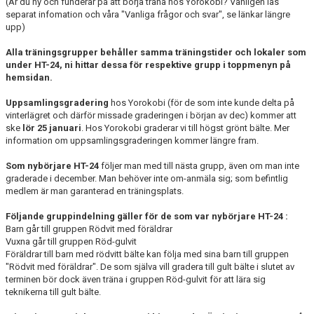
(Är du ny och funderar på att börja träna hos Yorokobi? Vänligen läs
separat infomation och våra "Vanliga frågor och svar", se länkar längre
upp)
Alla träningsgrupper behåller samma träningstider och lokaler som
under HT-24, ni hittar dessa för respektive grupp i toppmenyn på
hemsidan.
Uppsamlingsgradering
hos Yorokobi (för de som inte kunde delta på
vinterlägret och därför missade graderingen i början av dec) kommer att
ske
lör 25 januari
. Hos Yorokobi graderar vi till högst grönt bälte. Mer
information om uppsamlingsgraderingen kommer längre fram.
Som nybörjare HT-24
följer man med till nästa grupp, även om man inte
graderade i december. Man behöver inte om-anmäla sig; som befintlig
medlem är man garanterad en träningsplats.
Följande gruppindelning gäller för de som var nybörjare HT-24 :
Barn går till gruppen Rödvit med föräldrar
Vuxna går till gruppen Röd-gulvit
Föräldrar till barn med rödvitt bälte kan följa med sina barn till gruppen
"Rödvit med föräldrar". De som själva vill gradera till gult bälte i slutet av
terminen bör dock även träna i gruppen Röd-gulvit för att lära sig
teknikerna till gult bälte.