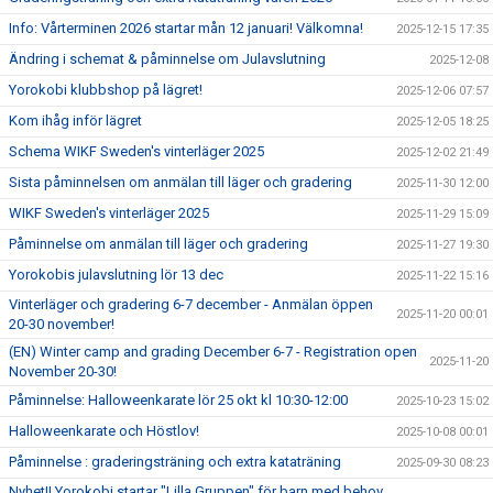
Info: Vårterminen 2026 startar mån 12 januari! Välkomna!
2025-12-15 17:35
Ändring i schemat & påminnelse om Julavslutning
2025-12-08
Yorokobi klubbshop på lägret!
2025-12-06 07:57
Kom ihåg inför lägret
2025-12-05 18:25
Schema WIKF Sweden's vinterläger 2025
2025-12-02 21:49
Sista påminnelsen om anmälan till läger och gradering
2025-11-30 12:00
WIKF Sweden's vinterläger 2025
2025-11-29 15:09
Påminnelse om anmälan till läger och gradering
2025-11-27 19:30
Yorokobis julavslutning lör 13 dec
2025-11-22 15:16
Vinterläger och gradering 6-7 december - Anmälan öppen
2025-11-20 00:01
20-30 november!
(EN) Winter camp and grading December 6-7 - Registration open
2025-11-20
November 20-30!
Påminnelse: Halloweenkarate lör 25 okt kl 10:30-12:00
2025-10-23 15:02
Halloweenkarate och Höstlov!
2025-10-08 00:01
Påminnelse : graderingsträning och extra kataträning
2025-09-30 08:23
Nyhet!! Yorokobi startar "Lilla Gruppen" för barn med behov