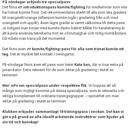
På söndagar erbjuds tre specialpass:
Det finns ett
introduktionspass kumite/fighting
för medlemmar som inte
har tränat kumite förut. Det rekommenderas starkt till alla som ska gradera
till orangevitt/orange (eftersom kumite ingår i gradering från och med
orangevitt och uppåt). Även lägre grader är varmt välkomna till detta pass.
Ju tidigare man börjar med kumite desto bättre! Målet för karateträning är
att kunna använda teknikerna mot en oförutsägbar och rörlig motståndare.
Då måste man träna på det momentet.
Det finns även ett
kumite/fighting-pass för alla som tränat kumite ett
tag.
Det är mycket lätt kontakt i övningarna.
På söndagar finns även ett pass som heter
Kata bas,
där vi övar extra på
pinan-kator. Extra relevant för de som siktar på gradering i slutet av
terminen!
Mer info om specialpass under respektive flik.
Vi hoppas att så
många som möjligt kommer på dessa specialpass, som är relevanta och
viktiga komplement till ordinarie träningsgrupper - i synnerhet om man
siktar på gradering i slutet av terminen.
Klubben erbjuder sammanlagt 18 träningspass i veckan. Det kan vi
göra på grund av alla ideellt arbetande instruktörer som bjuder på
sin tid och kunskap!