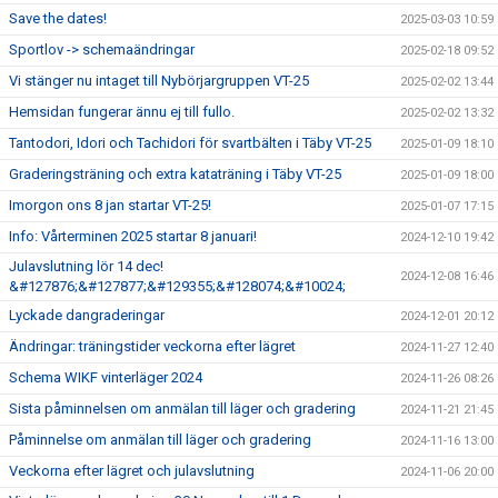
Save the dates!
2025-03-03 10:59
Sportlov -> schemaändringar
2025-02-18 09:52
Vi stänger nu intaget till Nybörjargruppen VT-25
2025-02-02 13:44
Hemsidan fungerar ännu ej till fullo.
2025-02-02 13:32
Tantodori, Idori och Tachidori för svartbälten i Täby VT-25
2025-01-09 18:10
Graderingsträning och extra kataträning i Täby VT-25
2025-01-09 18:00
Imorgon ons 8 jan startar VT-25!
2025-01-07 17:15
Info: Vårterminen 2025 startar 8 januari!
2024-12-10 19:42
Julavslutning lör 14 dec!
2024-12-08 16:46
&#127876;&#127877;&#129355;&#128074;&#10024;
Lyckade dangraderingar
2024-12-01 20:12
Ändringar: träningstider veckorna efter lägret
2024-11-27 12:40
Schema WIKF vinterläger 2024
2024-11-26 08:26
Sista påminnelsen om anmälan till läger och gradering
2024-11-21 21:45
Påminnelse om anmälan till läger och gradering
2024-11-16 13:00
Veckorna efter lägret och julavslutning
2024-11-06 20:00