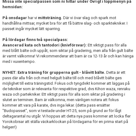
Missa inte specialpassen som ni hittar under Övrigt i toppmenyn på
hemsidan:
På onsdagar
har vi
mittsträning.
Där vi övar slag och spark mot
handhållna mittsar, mycket bra för att få bättre slag- och sparktekniker. I
passet ingår mycket lätt sparring.
På lördagar finns två specialpass:
Avancerad kata och tantodori (knivförsvar):
Ett viktigt pass för alla
med blått bälte och uppåt, som siktar på gradering, men alla från gult bälte
är varmt välkomna! Vi rekommenderar att barn är ca 12-13 år och kan hänga
med i vuxentempo.
NYHET: Extra träning för grupperna gult - blåvitt bälte.
Detta är ett
pass där alla från och med helgult bälte till och med blåvitt bälte ges
möjlighet till extra träningstid. Fokus och tyngdvikt kommer att läggas på
de tekniker som är relevanta för respektive grad, dvs Kihon waza, renraku
waza och partekniker. Ett viktigt pass för alla som siktar på gradering i
slutet av terminen. Barn är välkomna, men vänligen notera att fokus
kommer att vara på karate, dvs inga lekar. (detta pass ersätter
"Budopasset", som vi testade under HT-25, som på grund av för lågt
deltagarantal nu utgår. Vi hoppas att detta nya pass kommer att locka fler
Yorokobisar att ställa väckarklockan på lördagarna för en prima start på
helgen!)