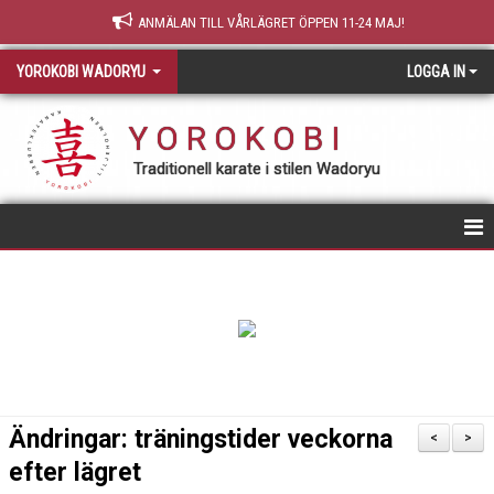
ANMÄLAN TILL VÅRLÄGRET ÖPPEN 11-24 MAJ!
YOROKOBI WADORYU
LOGGA IN
Y O R O K O B I
Traditionell karate i stilen Wadoryu
STARTSIDA
NY MEDLEM
TRÄNING & GRADERING
TEORI
Ändringar: träningstider veckorna
<
>
efter lägret
OM YOROKOBI