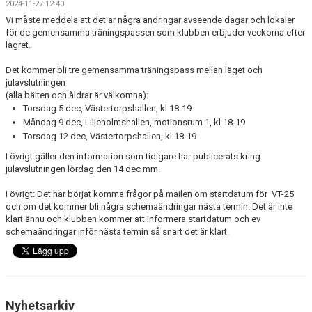
2024-11-27 12:40
KONTAKT
Vi måste meddela att det är några ändringar avseende dagar och lokaler
för de gemensamma träningspassen som klubben erbjuder veckorna efter
HITTA HIT
lägret.
Det kommer bli tre gemensamma träningspass mellan läget och
FÖR INSTRUKTÖRER
julavslutningen
(alla bälten och åldrar är välkomna):
Torsdag 5 dec, Västertorpshallen, kl 18-19
Måndag 9 dec, Liljeholmshallen, motionsrum 1, kl 18-19
Torsdag 12 dec, Västertorpshallen, kl 18-19
I övrigt gäller den information som tidigare har publicerats kring
julavslutningen lördag den 14 dec mm.
I övrigt: Det har börjat komma frågor på mailen om startdatum för VT-25
och om det kommer bli några schemaändringar nästa termin. Det är inte
klart ännu och klubben kommer att informera startdatum och ev
schemaändringar inför nästa termin så snart det är klart.
Nyhetsarkiv