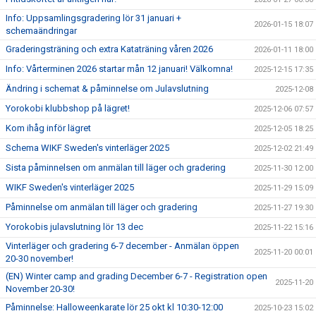
Info: Uppsamlingsgradering lör 31 januari +
2026-01-15 18:07
schemaändringar
Graderingsträning och extra Kataträning våren 2026
2026-01-11 18:00
Info: Vårterminen 2026 startar mån 12 januari! Välkomna!
2025-12-15 17:35
Ändring i schemat & påminnelse om Julavslutning
2025-12-08
Yorokobi klubbshop på lägret!
2025-12-06 07:57
Kom ihåg inför lägret
2025-12-05 18:25
Schema WIKF Sweden's vinterläger 2025
2025-12-02 21:49
Sista påminnelsen om anmälan till läger och gradering
2025-11-30 12:00
WIKF Sweden's vinterläger 2025
2025-11-29 15:09
Påminnelse om anmälan till läger och gradering
2025-11-27 19:30
Yorokobis julavslutning lör 13 dec
2025-11-22 15:16
Vinterläger och gradering 6-7 december - Anmälan öppen
2025-11-20 00:01
20-30 november!
(EN) Winter camp and grading December 6-7 - Registration open
2025-11-20
November 20-30!
Påminnelse: Halloweenkarate lör 25 okt kl 10:30-12:00
2025-10-23 15:02