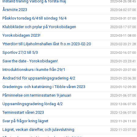
Inställd träning Valborg & första maj
2023-04-26 08:45
Årsmöte 2023
2023-04-02 07:00
Påsklov torsdag 6/4 till söndag 16/4
2023-03-31 07:00
Klubbkläder och prylar på Yorokobidagen
2023-03-17 07:00
Yorokobidagen 2023!
2023-03-11 08:00
Ytterdörr till Liljeholmshallen låst fr.o.m 2023-02-20
2023-02-20 21:28
Sportlov 27/2 till 5/3
2023-02-16 07:00
Save the date - Yorokobidagen!
2023-01-23 23:41
Introduktionskurs i kumite från 29/1
2023-01-23 07:00
Ändrad tid för uppsamlingsgradering 4/2
2023-01-23 06:30
Graderings- och kataträning i Tibble våren 2023
2023-01-12 09:30
Påminnelse om terminsstarten 9 januari
2023-01-06 07:00
Uppsamlingsgradering lördag 4/2
2022-12-06 07:05
Terminsstart våren 2023
2022-12-06 07:00
Svar på frågor kring lägret
2022-11-24 11:00
Lägret, veckan därefter, och julavslutning
2022-11-23 07:00