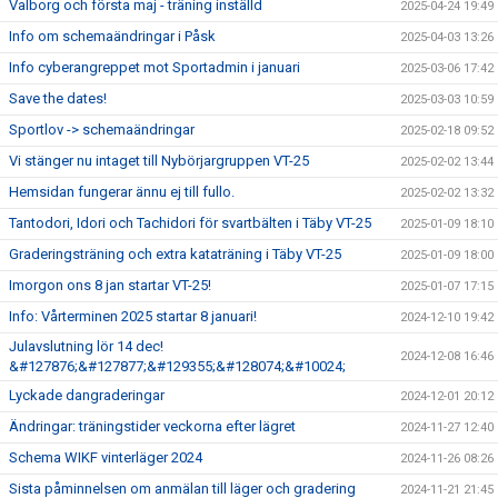
Valborg och första maj - träning inställd
2025-04-24 19:49
Info om schemaändringar i Påsk
2025-04-03 13:26
Info cyberangreppet mot Sportadmin i januari
2025-03-06 17:42
Save the dates!
2025-03-03 10:59
Sportlov -> schemaändringar
2025-02-18 09:52
Vi stänger nu intaget till Nybörjargruppen VT-25
2025-02-02 13:44
Hemsidan fungerar ännu ej till fullo.
2025-02-02 13:32
Tantodori, Idori och Tachidori för svartbälten i Täby VT-25
2025-01-09 18:10
Graderingsträning och extra kataträning i Täby VT-25
2025-01-09 18:00
Imorgon ons 8 jan startar VT-25!
2025-01-07 17:15
Info: Vårterminen 2025 startar 8 januari!
2024-12-10 19:42
Julavslutning lör 14 dec!
2024-12-08 16:46
&#127876;&#127877;&#129355;&#128074;&#10024;
Lyckade dangraderingar
2024-12-01 20:12
Ändringar: träningstider veckorna efter lägret
2024-11-27 12:40
Schema WIKF vinterläger 2024
2024-11-26 08:26
Sista påminnelsen om anmälan till läger och gradering
2024-11-21 21:45