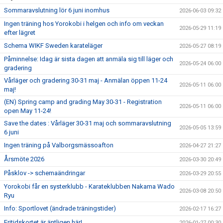
Sommaravslutning lör 6 juni inomhus
2026-06-03 09:32
Ingen träning hos Yorokobi i helgen och info om veckan
2026-05-29 11:19
efter lägret
Schema WIKF Sweden karateläger
2026-05-27 08:19
Påminnelse: Idag är sista dagen att anmäla sig till läger och
2026-05-24 06:00
gradering
Vårläger och gradering 30-31 maj - Anmälan öppen 11-24
2026-05-11 06:00
maj!
(EN) Spring camp and grading May 30-31 - Registration
2026-05-11 06:00
open May 11-24!
Save the dates : Vårläger 30-31 maj och sommaravslutning
2026-05-05 13:59
6 juni
Ingen träning på Valborgsmässoafton
2026-04-27 21:27
Årsmöte 2026
2026-03-30 20:49
Påsklov -> schemaändringar
2026-03-29 20:55
Yorokobi får en systerklubb - Karateklubben Nakama Wado
2026-03-08 20:50
Ryu
Info: Sportlovet (ändrade träningstider)
2026-02-17 16:27
Fritidskortet är äntligen här!
2026-01-27 00:30