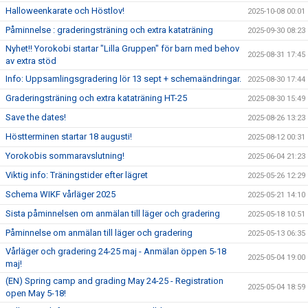
Halloweenkarate och Höstlov!
2025-10-08 00:01
Påminnelse : graderingsträning och extra kataträning
2025-09-30 08:23
Nyhet!! Yorokobi startar "Lilla Gruppen" för barn med behov
2025-08-31 17:45
av extra stöd
Info: Uppsamlingsgradering lör 13 sept + schemaändringar.
2025-08-30 17:44
Graderingsträning och extra kataträning HT-25
2025-08-30 15:49
Save the dates!
2025-08-26 13:23
Höstterminen startar 18 augusti!
2025-08-12 00:31
Yorokobis sommaravslutning!
2025-06-04 21:23
Viktig info: Träningstider efter lägret
2025-05-26 12:29
Schema WIKF vårläger 2025
2025-05-21 14:10
Sista påminnelsen om anmälan till läger och gradering
2025-05-18 10:51
Påminnelse om anmälan till läger och gradering
2025-05-13 06:35
Vårläger och gradering 24-25 maj - Anmälan öppen 5-18
2025-05-04 19:00
maj!
(EN) Spring camp and grading May 24-25 - Registration
2025-05-04 18:59
open May 5-18!