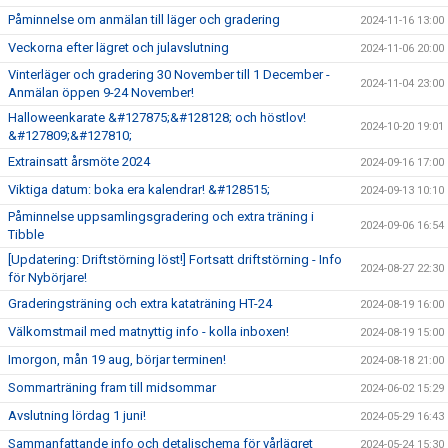
Påminnelse om anmälan till läger och gradering
2024-11-16 13:00
Veckorna efter lägret och julavslutning
2024-11-06 20:00
Vinterläger och gradering 30 November till 1 December -
2024-11-04 23:00
Anmälan öppen 9-24 November!
Halloweenkarate &#127875;&#128128; och höstlov!
2024-10-20 19:01
&#127809;&#127810;
Extrainsatt årsmöte 2024
2024-09-16 17:00
Viktiga datum: boka era kalendrar! &#128515;
2024-09-13 10:10
Påminnelse uppsamlingsgradering och extra träning i
2024-09-06 16:54
Tibble
[Updatering: Driftstörning löst!] Fortsatt driftstörning - Info
2024-08-27 22:30
för Nybörjare!
Graderingsträning och extra kataträning HT-24
2024-08-19 16:00
Välkomstmail med matnyttig info - kolla inboxen!
2024-08-19 15:00
Imorgon, mån 19 aug, börjar terminen!
2024-08-18 21:00
Sommarträning fram till midsommar
2024-06-02 15:29
Avslutning lördag 1 juni!
2024-05-29 16:43
Sammanfattande info och detaljschema för vårlägret
2024-05-24 15:30