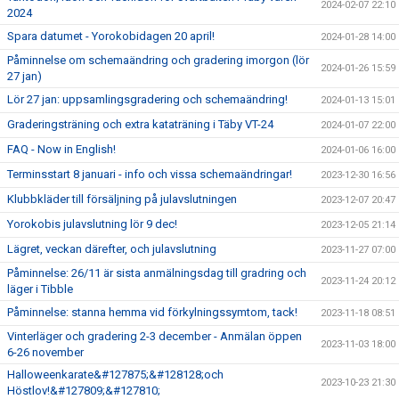
2024-02-07 22:10
2024
Spara datumet - Yorokobidagen 20 april!
2024-01-28 14:00
Påminnelse om schemaändring och gradering imorgon (lör
2024-01-26 15:59
27 jan)
Lör 27 jan: uppsamlingsgradering och schemaändring!
2024-01-13 15:01
Graderingsträning och extra kataträning i Täby VT-24
2024-01-07 22:00
FAQ - Now in English!
2024-01-06 16:00
Terminsstart 8 januari - info och vissa schemaändringar!
2023-12-30 16:56
Klubbkläder till försäljning på julavslutningen
2023-12-07 20:47
Yorokobis julavslutning lör 9 dec!
2023-12-05 21:14
Lägret, veckan därefter, och julavslutning
2023-11-27 07:00
Påminnelse: 26/11 är sista anmälningsdag till gradring och
2023-11-24 20:12
läger i Tibble
Påminnelse: stanna hemma vid förkylningssymtom, tack!
2023-11-18 08:51
Vinterläger och gradering 2-3 december - Anmälan öppen
2023-11-03 18:00
6-26 november
Halloweenkarate&#127875;&#128128;och
2023-10-23 21:30
Höstlov!&#127809;&#127810;