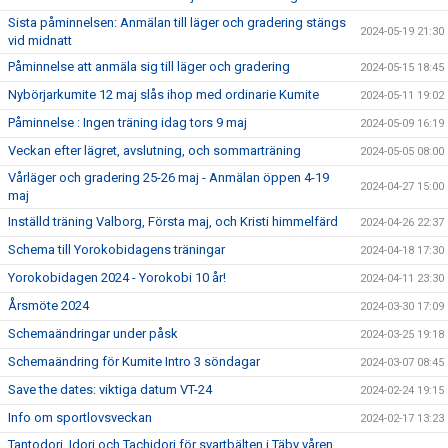
Sista påminnelsen: Anmälan till läger och gradering stängs
2024-05-19 21:30
vid midnatt
Påminnelse att anmäla sig till läger och gradering
2024-05-15 18:45
Nybörjarkumite 12 maj slås ihop med ordinarie Kumite
2024-05-11 19:02
Påminnelse : Ingen träning idag tors 9 maj
2024-05-09 16:19
Veckan efter lägret, avslutning, och sommarträning
2024-05-05 08:00
Vårläger och gradering 25-26 maj - Anmälan öppen 4-19
2024-04-27 15:00
maj
Inställd träning Valborg, Första maj, och Kristi himmelfärd
2024-04-26 22:37
Schema till Yorokobidagens träningar
2024-04-18 17:30
Yorokobidagen 2024 - Yorokobi 10 år!
2024-04-11 23:30
Årsmöte 2024
2024-03-30 17:09
Schemaändringar under påsk
2024-03-25 19:18
Schemaändring för Kumite Intro 3 söndagar
2024-03-07 08:45
Save the dates: viktiga datum VT-24
2024-02-24 19:15
Info om sportlovsveckan
2024-02-17 13:23
Tantodori, Idori och Tachidori för svartbälten i Täby våren