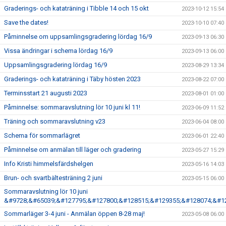
Graderings- och kataträning i Tibble 14 och 15 okt
2023-10-12 15:54
Save the dates!
2023-10-10 07:40
Påminnelse om uppsamlingsgradering lördag 16/9
2023-09-13 06:30
Vissa ändringar i schema lördag 16/9
2023-09-13 06:00
Uppsamlingsgradering lördag 16/9
2023-08-29 13:34
Graderings- och kataträning i Täby hösten 2023
2023-08-22 07:00
Terminsstart 21 augusti 2023
2023-08-01 01:00
Påminnelse: sommaravslutning lör 10 juni kl 11!
2023-06-09 11:52
Träning och sommaravslutning v23
2023-06-04 08:00
Schema för sommarlägret
2023-06-01 22:40
Påminnelse om anmälan till läger och gradering
2023-05-27 15:29
Info Kristi himmelsfärdshelgen
2023-05-16 14:03
Brun- och svartbältesträning 2 juni
2023-05-15 06:00
Sommaravslutning lör 10 juni
&#9728;&#65039;&#127795;&#127800;&#128515;&#129355;&#128074;&#1
Sommarläger 3-4 juni - Anmälan öppen 8-28 maj!
2023-05-08 06:00