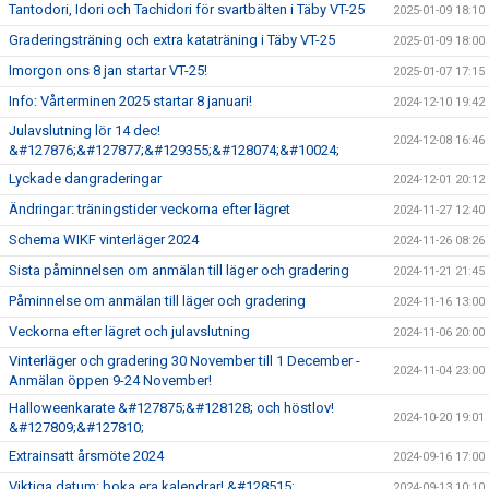
Tantodori, Idori och Tachidori för svartbälten i Täby VT-25
2025-01-09 18:10
Graderingsträning och extra kataträning i Täby VT-25
2025-01-09 18:00
Imorgon ons 8 jan startar VT-25!
2025-01-07 17:15
Info: Vårterminen 2025 startar 8 januari!
2024-12-10 19:42
Julavslutning lör 14 dec!
2024-12-08 16:46
&#127876;&#127877;&#129355;&#128074;&#10024;
Lyckade dangraderingar
2024-12-01 20:12
Ändringar: träningstider veckorna efter lägret
2024-11-27 12:40
Schema WIKF vinterläger 2024
2024-11-26 08:26
Sista påminnelsen om anmälan till läger och gradering
2024-11-21 21:45
Påminnelse om anmälan till läger och gradering
2024-11-16 13:00
Veckorna efter lägret och julavslutning
2024-11-06 20:00
Vinterläger och gradering 30 November till 1 December -
2024-11-04 23:00
Anmälan öppen 9-24 November!
Halloweenkarate &#127875;&#128128; och höstlov!
2024-10-20 19:01
&#127809;&#127810;
Extrainsatt årsmöte 2024
2024-09-16 17:00
Viktiga datum: boka era kalendrar! &#128515;
2024-09-13 10:10