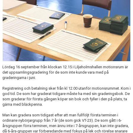
KONTAKT
HITTA HIT
FÖR INSTRUKTÖRER
Lördag 16 september från klockan 12.15 i Liljeholmshallen motionsrum är
det uppsamlingsgradering för de som inte kunde vara med på
graderingarna i juni.
Registrering och betalning sker från kl 12.00 utanför motionsrummet. Kom i
god tid. De som har graderat tidigare måste ha med sin graderingsbok. De
som graderar för första gången köper sin bok och fyller i den på plats, ta
gärna med bläckpenna.
Man kan gradera som tidigast efter att man fullföljt första terminen i
ordinarie nybörjargrupp från 7 år (de som gick VT-23). De som gått i 6-
årsgruppen förra terminen, men ännu inte i 7-årsgruppen, kan inte gradera,
då 6-års-gruppen var förberedande med fokus på lek och rörelse snarare