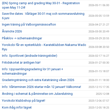
(EN) Spring camp and grading May 30-31 - Registration
2026-05-11 06:00
open May 11-24!
Save the dates : Vårläger 30-31 maj och sommaravslutning
2026-05-05 13:59
6 juni
Ingen träning på Valborgsmässoafton
2026-04-27 21:27
Årsmöte 2026
2026-03-30 20:49
Påsklov -> schemaändringar
2026-03-29 20:55
Yorokobi får en systerklubb - Karateklubben Nakama Wado
2026-03-08 20:50
Ryu
Info: Sportlovet (ändrade träningstider)
2026-02-17 16:27
Fritidskortet är äntligen här!
2026-01-27 00:30
Info: Uppsamlingsgradering lör 31 januari +
2026-01-15 18:07
schemaändringar
Graderingsträning och extra Kataträning våren 2026
2026-01-11 18:00
Info: Vårterminen 2026 startar mån 12 januari! Välkomna!
2025-12-15 17:35
Ändring i schemat & påminnelse om Julavslutning
2025-12-08
Yorokobi klubbshop på lägret!
2025-12-06 07:57
Kom ihåg inför lägret
2025-12-05 18:25