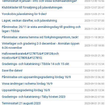
Terminsstart 8 januari - info och vissa schemaändringar!
2023-12-30 16:56
Klubbkläder till försäljning på julavslutningen
2023-12-07 20:47
Yorokobis julavslutning lör 9 dec!
2023-12-05 21:14
Lägret, veckan därefter, och julavslutning
2023-11-27 07:00
Påminnelse: 26/11 är sista anmälningsdag till gradring och
2023-11-24 20:12
läger i Tibble
Påminnelse: stanna hemma vid förkylningssymtom, tack!
2023-11-18 08:51
Vinterläger och gradering 2-3 december - Anmälan öppen
2023-11-03 18:00
6-26 november
Halloweenkarate&#127875;&#128128;och
2023-10-23 21:30
Höstlov!&#127809;&#127810;
Graderings- och kataträning i Tibble 14 och 15 okt
2023-10-12 15:54
Save the dates!
2023-10-10 07:40
Påminnelse om uppsamlingsgradering lördag 16/9
2023-09-13 06:30
Vissa ändringar i schema lördag 16/9
2023-09-13 06:00
Uppsamlingsgradering lördag 16/9
2023-08-29 13:34
Graderings- och kataträning i Täby hösten 2023
2023-08-22 07:00
Terminsstart 21 augusti 2023
2023-08-01 01:00