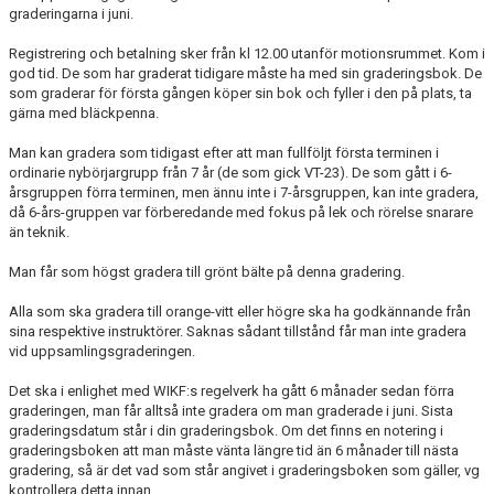
graderingarna i juni.
Registrering och betalning sker från kl 12.00 utanför motionsrummet. Kom i
god tid. De som har graderat tidigare måste ha med sin graderingsbok. De
som graderar för första gången köper sin bok och fyller i den på plats, ta
gärna med bläckpenna.
Man kan gradera som tidigast efter att man fullföljt första terminen i
ordinarie nybörjargrupp från 7 år (de som gick VT-23). De som gått i 6-
årsgruppen förra terminen, men ännu inte i 7-årsgruppen, kan inte gradera,
då 6-års-gruppen var förberedande med fokus på lek och rörelse snarare
än teknik.
Man får som högst gradera till grönt bälte på denna gradering.
Alla som ska gradera till orange-vitt eller högre ska ha godkännande från
sina respektive instruktörer. Saknas sådant tillstånd får man inte gradera
vid uppsamlingsgraderingen.
Det ska i enlighet med WIKF:s regelverk ha gått 6 månader sedan förra
graderingen, man får alltså inte gradera om man graderade i juni. Sista
graderingsdatum står i din graderingsbok. Om det finns en notering i
graderingsboken att man måste vänta längre tid än 6 månader till nästa
gradering, så är det vad som står angivet i graderingsboken som gäller, vg
kontrollera detta innan.