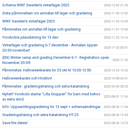
Schema WIKF Sweden's vinterläger 2025
2025-12-02 21:49
Sista påminnelsen om anmälan till läger och gradering
2025-11-30 12:00
WIKF Sweden's vinterläger 2025
2025-11-29 15:09
Påminnelse om anmälan till läger och gradering
2025-11-27 19:30
Yorokobis julavslutning lör 13 dec
2025-11-22 15:16
Vinterläger och gradering 6-7 december - Anmälan öppen
2025-11-20 00:01
20-30 november!
(EN) Winter camp and grading December 6-7 - Registration open
2025-11-20
November 20-30!
Påminnelse: Halloweenkarate lör 25 okt kl 10:30-12:00
2025-10-23 15:02
Halloweenkarate och Höstlov!
2025-10-08 00:01
Påminnelse : graderingsträning och extra kataträning
2025-09-30 08:23
Nyhet!! Yorokobi startar "Lilla Gruppen" för barn med behov
2025-08-31 17:45
av extra stöd
Info: Uppsamlingsgradering lör 13 sept + schemaändringar.
2025-08-30 17:44
Graderingsträning och extra kataträning HT-25
2025-08-30 15:49
Save the dates!
2025-08-26 13:23