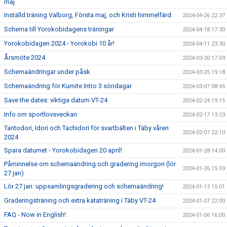
maj
Inställd träning Valborg, Första maj, och Kristi himmelfärd
2024-04-26 22:37
Schema till Yorokobidagens träningar
2024-04-18 17:30
Yorokobidagen 2024 - Yorokobi 10 år!
2024-04-11 23:30
Årsmöte 2024
2024-03-30 17:09
Schemaändringar under påsk
2024-03-25 19:18
Schemaändring för Kumite Intro 3 söndagar
2024-03-07 08:45
Save the dates: viktiga datum VT-24
2024-02-24 19:15
Info om sportlovsveckan
2024-02-17 13:23
Tantodori, Idori och Tachidori för svartbälten i Täby våren
2024-02-07 22:10
2024
Spara datumet - Yorokobidagen 20 april!
2024-01-28 14:00
Påminnelse om schemaändring och gradering imorgon (lör
2024-01-26 15:59
27 jan)
Lör 27 jan: uppsamlingsgradering och schemaändring!
2024-01-13 15:01
Graderingsträning och extra kataträning i Täby VT-24
2024-01-07 22:00
FAQ - Now in English!
2024-01-06 16:00