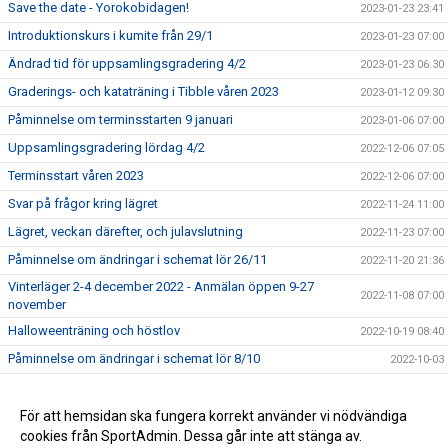
Save the date - Yorokobidagen!
2023-01-23 23:41
Introduktionskurs i kumite från 29/1
2023-01-23 07:00
Ändrad tid för uppsamlingsgradering 4/2
2023-01-23 06:30
Graderings- och kataträning i Tibble våren 2023
2023-01-12 09:30
Påminnelse om terminsstarten 9 januari
2023-01-06 07:00
Uppsamlingsgradering lördag 4/2
2022-12-06 07:05
Terminsstart våren 2023
2022-12-06 07:00
Svar på frågor kring lägret
2022-11-24 11:00
Lägret, veckan därefter, och julavslutning
2022-11-23 07:00
Påminnelse om ändringar i schemat lör 26/11
2022-11-20 21:36
Vinterläger 2-4 december 2022 - Anmälan öppen 9-27
2022-11-08 07:00
november
Halloweenträning och höstlov
2022-10-19 08:40
Påminnelse om ändringar i schemat lör 8/10
2022-10-03
Påminnelse om ändringar i schemat lör 10/9
2022-09-09 07:39
För att hemsidan ska fungera korrekt använder vi nödvändiga
2017-03-29 13:16
cookies från SportAdmin. Dessa går inte att stänga av.
2016-04-25 14:01