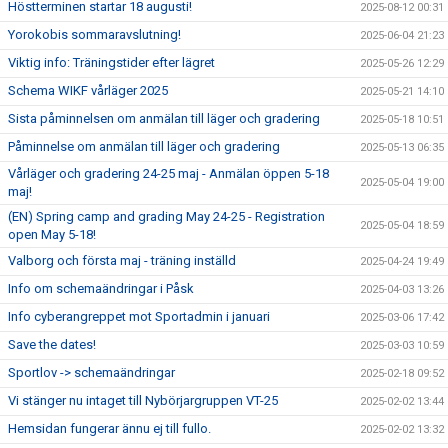
Höstterminen startar 18 augusti!
2025-08-12 00:31
Yorokobis sommaravslutning!
2025-06-04 21:23
Viktig info: Träningstider efter lägret
2025-05-26 12:29
Schema WIKF vårläger 2025
2025-05-21 14:10
Sista påminnelsen om anmälan till läger och gradering
2025-05-18 10:51
Påminnelse om anmälan till läger och gradering
2025-05-13 06:35
Vårläger och gradering 24-25 maj - Anmälan öppen 5-18
2025-05-04 19:00
maj!
(EN) Spring camp and grading May 24-25 - Registration
2025-05-04 18:59
open May 5-18!
Valborg och första maj - träning inställd
2025-04-24 19:49
Info om schemaändringar i Påsk
2025-04-03 13:26
Info cyberangreppet mot Sportadmin i januari
2025-03-06 17:42
Save the dates!
2025-03-03 10:59
Sportlov -> schemaändringar
2025-02-18 09:52
Vi stänger nu intaget till Nybörjargruppen VT-25
2025-02-02 13:44
Hemsidan fungerar ännu ej till fullo.
2025-02-02 13:32