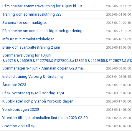
Påminnelse: sommaravslutning lör 10 juni kl 11!
2023-06-09 11:52
Träning och sommaravslutning v23
2023-06-04 08:00
Schema för sommarlägret
2023-06-01 22:40
Påminnelse om anmälan till läger och gradering
2023-05-27 15:29
Info Kristi himmelsfärdshelgen
2023-05-16 14:03
Brun- och svartbältesträning 2 juni
2023-05-15 06:00
Sommaravslutning lör 10 juni
&#9728;&#65039;&#127795;&#127800;&#128515;&#129355;&#128074;&#1
Sommarläger 3-4 juni - Anmälan öppen 8-28 maj!
2023-05-08 06:00
Inställd träning Valborg & första maj
2023-04-26 08:45
Årsmöte 2023
2023-04-02 07:00
Påsklov torsdag 6/4 till söndag 16/4
2023-03-31 07:00
Klubbkläder och prylar på Yorokobidagen
2023-03-17 07:00
Yorokobidagen 2023!
2023-03-11 08:00
Ytterdörr till Liljeholmshallen låst fr.o.m 2023-02-20
2023-02-20 21:28
Sportlov 27/2 till 5/3
2023-02-16 07:00