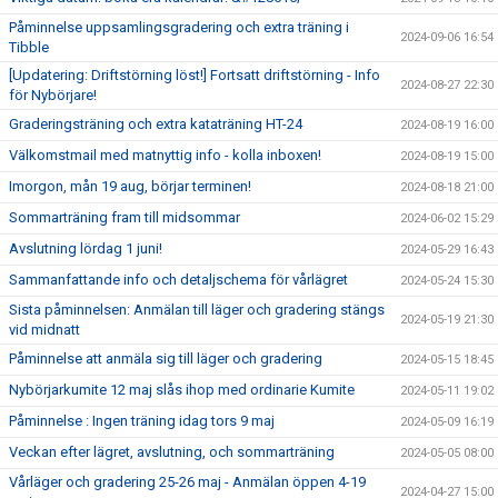
Påminnelse uppsamlingsgradering och extra träning i
2024-09-06 16:54
Tibble
[Updatering: Driftstörning löst!] Fortsatt driftstörning - Info
2024-08-27 22:30
för Nybörjare!
Graderingsträning och extra kataträning HT-24
2024-08-19 16:00
Välkomstmail med matnyttig info - kolla inboxen!
2024-08-19 15:00
Imorgon, mån 19 aug, börjar terminen!
2024-08-18 21:00
Sommarträning fram till midsommar
2024-06-02 15:29
Avslutning lördag 1 juni!
2024-05-29 16:43
Sammanfattande info och detaljschema för vårlägret
2024-05-24 15:30
Sista påminnelsen: Anmälan till läger och gradering stängs
2024-05-19 21:30
vid midnatt
Påminnelse att anmäla sig till läger och gradering
2024-05-15 18:45
Nybörjarkumite 12 maj slås ihop med ordinarie Kumite
2024-05-11 19:02
Påminnelse : Ingen träning idag tors 9 maj
2024-05-09 16:19
Veckan efter lägret, avslutning, och sommarträning
2024-05-05 08:00
Vårläger och gradering 25-26 maj - Anmälan öppen 4-19
2024-04-27 15:00