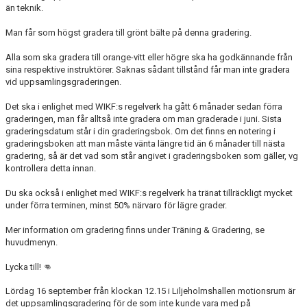
än teknik.
Man får som högst gradera till grönt bälte på denna gradering.
Alla som ska gradera till orange-vitt eller högre ska ha godkännande från
sina respektive instruktörer. Saknas sådant tillstånd får man inte gradera
vid uppsamlingsgraderingen.
Det ska i enlighet med WIKF:s regelverk ha gått 6 månader sedan förra
graderingen, man får alltså inte gradera om man graderade i juni. Sista
graderingsdatum står i din graderingsbok. Om det finns en notering i
graderingsboken att man måste vänta längre tid än 6 månader till nästa
gradering, så är det vad som står angivet i graderingsboken som gäller, vg
kontrollera detta innan.
Du ska också i enlighet med WIKF:s regelverk ha tränat tillräckligt mycket
under förra terminen, minst 50% närvaro för lägre grader.
Mer information om gradering finns under Träning & Gradering, se
huvudmenyn.
Lycka till! 👊
Lördag 16 september från klockan 12.15 i Liljeholmshallen motionsrum är
det uppsamlingsgradering för de som inte kunde vara med på