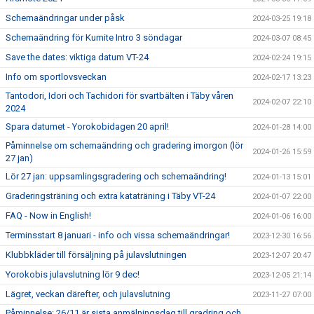
Schemaändringar under påsk
2024-03-25 19:18
Schemaändring för Kumite Intro 3 söndagar
2024-03-07 08:45
Save the dates: viktiga datum VT-24
2024-02-24 19:15
Info om sportlovsveckan
2024-02-17 13:23
Tantodori, Idori och Tachidori för svartbälten i Täby våren
2024-02-07 22:10
2024
Spara datumet - Yorokobidagen 20 april!
2024-01-28 14:00
Påminnelse om schemaändring och gradering imorgon (lör
2024-01-26 15:59
27 jan)
Lör 27 jan: uppsamlingsgradering och schemaändring!
2024-01-13 15:01
Graderingsträning och extra kataträning i Täby VT-24
2024-01-07 22:00
FAQ - Now in English!
2024-01-06 16:00
Terminsstart 8 januari - info och vissa schemaändringar!
2023-12-30 16:56
Klubbkläder till försäljning på julavslutningen
2023-12-07 20:47
Yorokobis julavslutning lör 9 dec!
2023-12-05 21:14
Lägret, veckan därefter, och julavslutning
2023-11-27 07:00
Påminnelse: 26/11 är sista anmälningsdag till gradring och