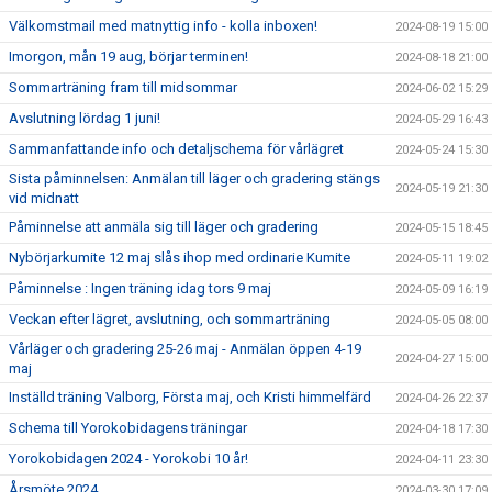
Välkomstmail med matnyttig info - kolla inboxen!
2024-08-19 15:00
Imorgon, mån 19 aug, börjar terminen!
2024-08-18 21:00
Sommarträning fram till midsommar
2024-06-02 15:29
Avslutning lördag 1 juni!
2024-05-29 16:43
Sammanfattande info och detaljschema för vårlägret
2024-05-24 15:30
Sista påminnelsen: Anmälan till läger och gradering stängs
2024-05-19 21:30
vid midnatt
Påminnelse att anmäla sig till läger och gradering
2024-05-15 18:45
Nybörjarkumite 12 maj slås ihop med ordinarie Kumite
2024-05-11 19:02
Påminnelse : Ingen träning idag tors 9 maj
2024-05-09 16:19
Veckan efter lägret, avslutning, och sommarträning
2024-05-05 08:00
Vårläger och gradering 25-26 maj - Anmälan öppen 4-19
2024-04-27 15:00
maj
Inställd träning Valborg, Första maj, och Kristi himmelfärd
2024-04-26 22:37
Schema till Yorokobidagens träningar
2024-04-18 17:30
Yorokobidagen 2024 - Yorokobi 10 år!
2024-04-11 23:30
Årsmöte 2024
2024-03-30 17:09