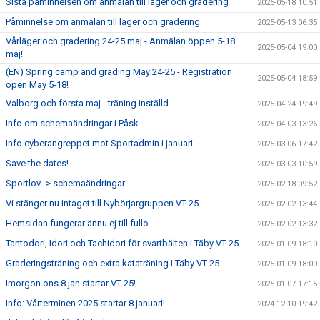
Sista påminnelsen om anmälan till läger och gradering
2025-05-18 10:51
Påminnelse om anmälan till läger och gradering
2025-05-13 06:35
Vårläger och gradering 24-25 maj - Anmälan öppen 5-18
2025-05-04 19:00
maj!
(EN) Spring camp and grading May 24-25 - Registration
2025-05-04 18:59
open May 5-18!
Valborg och första maj - träning inställd
2025-04-24 19:49
Info om schemaändringar i Påsk
2025-04-03 13:26
Info cyberangreppet mot Sportadmin i januari
2025-03-06 17:42
Save the dates!
2025-03-03 10:59
Sportlov -> schemaändringar
2025-02-18 09:52
Vi stänger nu intaget till Nybörjargruppen VT-25
2025-02-02 13:44
Hemsidan fungerar ännu ej till fullo.
2025-02-02 13:32
Tantodori, Idori och Tachidori för svartbälten i Täby VT-25
2025-01-09 18:10
Graderingsträning och extra kataträning i Täby VT-25
2025-01-09 18:00
Imorgon ons 8 jan startar VT-25!
2025-01-07 17:15
Info: Vårterminen 2025 startar 8 januari!
2024-12-10 19:42