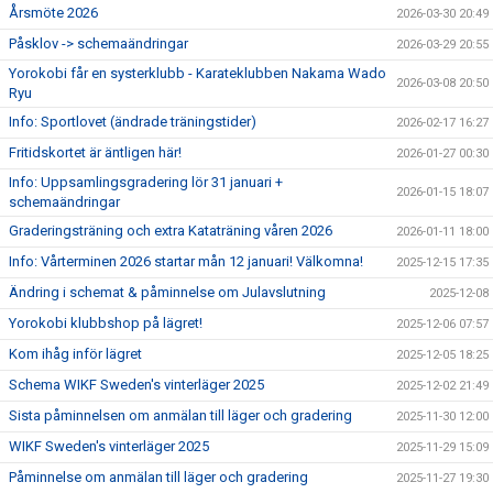
Årsmöte 2026
2026-03-30 20:49
Påsklov -> schemaändringar
2026-03-29 20:55
Yorokobi får en systerklubb - Karateklubben Nakama Wado
2026-03-08 20:50
Ryu
Info: Sportlovet (ändrade träningstider)
2026-02-17 16:27
Fritidskortet är äntligen här!
2026-01-27 00:30
Info: Uppsamlingsgradering lör 31 januari +
2026-01-15 18:07
schemaändringar
Graderingsträning och extra Kataträning våren 2026
2026-01-11 18:00
Info: Vårterminen 2026 startar mån 12 januari! Välkomna!
2025-12-15 17:35
Ändring i schemat & påminnelse om Julavslutning
2025-12-08
Yorokobi klubbshop på lägret!
2025-12-06 07:57
Kom ihåg inför lägret
2025-12-05 18:25
Schema WIKF Sweden's vinterläger 2025
2025-12-02 21:49
Sista påminnelsen om anmälan till läger och gradering
2025-11-30 12:00
WIKF Sweden's vinterläger 2025
2025-11-29 15:09
Påminnelse om anmälan till läger och gradering
2025-11-27 19:30