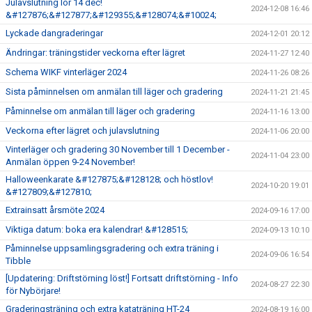
Julavslutning lör 14 dec!
2024-12-08 16:46
&#127876;&#127877;&#129355;&#128074;&#10024;
Lyckade dangraderingar
2024-12-01 20:12
Ändringar: träningstider veckorna efter lägret
2024-11-27 12:40
Schema WIKF vinterläger 2024
2024-11-26 08:26
Sista påminnelsen om anmälan till läger och gradering
2024-11-21 21:45
Påminnelse om anmälan till läger och gradering
2024-11-16 13:00
Veckorna efter lägret och julavslutning
2024-11-06 20:00
Vinterläger och gradering 30 November till 1 December -
2024-11-04 23:00
Anmälan öppen 9-24 November!
Halloweenkarate &#127875;&#128128; och höstlov!
2024-10-20 19:01
&#127809;&#127810;
Extrainsatt årsmöte 2024
2024-09-16 17:00
Viktiga datum: boka era kalendrar! &#128515;
2024-09-13 10:10
Påminnelse uppsamlingsgradering och extra träning i
2024-09-06 16:54
Tibble
[Updatering: Driftstörning löst!] Fortsatt driftstörning - Info
2024-08-27 22:30
för Nybörjare!
Graderingsträning och extra kataträning HT-24
2024-08-19 16:00