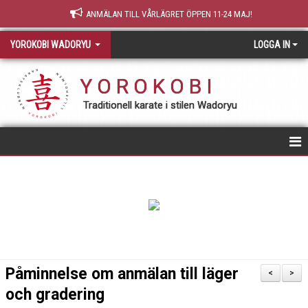
ANMÄLAN TILL VÅRLÄGRET ÖPPEN 11-24 MAJ!
YOROKOBI WADORYU
LOGGA IN
Y O R O K O B I
Traditionell karate i stilen Wadoryu
STARTSIDA
NY MEDLEM
TRÄNING & GRADERING
TEORI
Påminnelse om anmälan till läger
<
>
och gradering
OM YOROKOBI