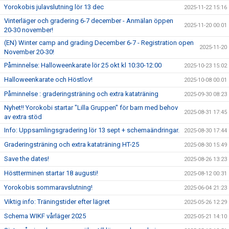
Yorokobis julavslutning lör 13 dec
2025-11-22 15:16
Vinterläger och gradering 6-7 december - Anmälan öppen
2025-11-20 00:01
20-30 november!
(EN) Winter camp and grading December 6-7 - Registration open
2025-11-20
November 20-30!
Påminnelse: Halloweenkarate lör 25 okt kl 10:30-12:00
2025-10-23 15:02
Halloweenkarate och Höstlov!
2025-10-08 00:01
Påminnelse : graderingsträning och extra kataträning
2025-09-30 08:23
Nyhet!! Yorokobi startar "Lilla Gruppen" för barn med behov
2025-08-31 17:45
av extra stöd
Info: Uppsamlingsgradering lör 13 sept + schemaändringar.
2025-08-30 17:44
Graderingsträning och extra kataträning HT-25
2025-08-30 15:49
Save the dates!
2025-08-26 13:23
Höstterminen startar 18 augusti!
2025-08-12 00:31
Yorokobis sommaravslutning!
2025-06-04 21:23
Viktig info: Träningstider efter lägret
2025-05-26 12:29
Schema WIKF vårläger 2025
2025-05-21 14:10