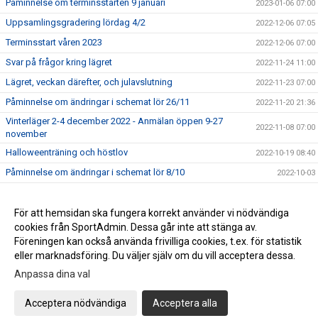
Påminnelse om terminsstarten 9 januari
2023-01-06 07:00
Uppsamlingsgradering lördag 4/2
2022-12-06 07:05
Terminsstart våren 2023
2022-12-06 07:00
Svar på frågor kring lägret
2022-11-24 11:00
Lägret, veckan därefter, och julavslutning
2022-11-23 07:00
Påminnelse om ändringar i schemat lör 26/11
2022-11-20 21:36
Vinterläger 2-4 december 2022 - Anmälan öppen 9-27
2022-11-08 07:00
november
Halloweenträning och höstlov
2022-10-19 08:40
Påminnelse om ändringar i schemat lör 8/10
2022-10-03
Påminnelse om ändringar i schemat lör 10/9
2022-09-09 07:39
För att hemsidan ska fungera korrekt använder vi nödvändiga
2017-03-29 13:16
cookies från SportAdmin. Dessa går inte att stänga av.
2016-04-25 14:01
Föreningen kan också använda frivilliga cookies, t.ex. för statistik
eller marknadsföring. Du väljer själv om du vill acceptera dessa.
Anpassa dina val
Cookie-inställningar
Gå till Webbversion
Acceptera nödvändiga
Acceptera alla