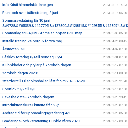
Info Kristi himmelsfärdshelgen
2023-05-16 14:03
Brun- och svartbältesträning 2 juni
2023-05-15 06:00
Sommaravslutning lör 10 juni
&#9728;&#65039;&#127795;&#127800;&#128515;&#129355;&#128074;&#1
Sommarläger 3-4 juni - Anmälan öppen 8-28 maj!
2023-05-08 06:00
Inställd träning Valborg & första maj
2023-04-26 08:45
Årsmöte 2023
2023-04-02 07:00
Påsklov torsdag 6/4 till söndag 16/4
2023-03-31 07:00
Klubbkläder och prylar på Yorokobidagen
2023-03-17 07:00
Yorokobidagen 2023!
2023-03-11 08:00
Ytterdörr till Liljeholmshallen låst fr.o.m 2023-02-20
2023-02-20 21:28
Sportlov 27/2 till 5/3
2023-02-16 07:00
Save the date - Yorokobidagen!
2023-01-23 23:41
Introduktionskurs i kumite från 29/1
2023-01-23 07:00
Ändrad tid för uppsamlingsgradering 4/2
2023-01-23 06:30
Graderings- och kataträning i Tibble våren 2023
2023-01-12 09:30