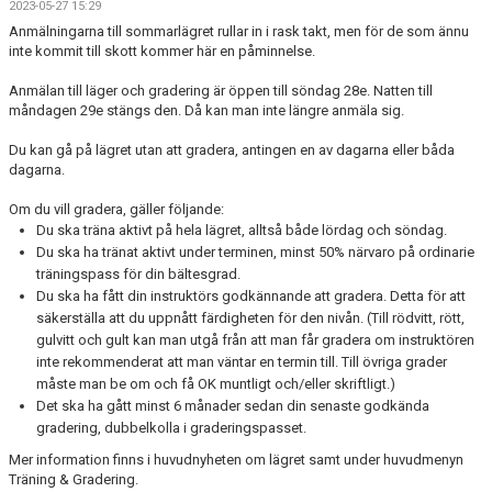
2023-05-27 15:29
KONTAKT
Anmälningarna till sommarlägret rullar in i rask takt, men för de som ännu
inte kommit till skott kommer här en påminnelse.
HITTA HIT
Anmälan till läger och gradering är öppen till söndag 28e. Natten till
måndagen 29e stängs den. Då kan man inte längre anmäla sig.
FÖR INSTRUKTÖRER
Du kan gå på lägret utan att gradera, antingen en av dagarna eller båda
dagarna.
Om du vill gradera, gäller följande:
Du ska träna aktivt på hela lägret, alltså både lördag och söndag.
Du ska ha tränat aktivt under terminen, minst 50% närvaro på ordinarie
träningspass för din bältesgrad.
Du ska ha fått din instruktörs godkännande att gradera. Detta för att
säkerställa att du uppnått färdigheten för den nivån. (Till rödvitt, rött,
gulvitt och gult kan man utgå från att man får gradera om instruktören
inte rekommenderat att man väntar en termin till. Till övriga grader
måste man be om och få OK muntligt och/eller skriftligt.)
Det ska ha gått minst 6 månader sedan din senaste godkända
gradering, dubbelkolla i graderingspasset.
Mer information finns i huvudnyheten om lägret samt under huvudmenyn
Träning & Gradering.