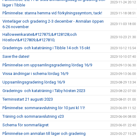
2023-11-24 20:12
läger i Tibble
Påminnelse: stanna hemma vid förkylningssymtom, tack!
2023-11-18 08:51
Vinterläger och gradering 2-3 december - Anmälan öppen
2023-11-03 18:00
6-26 november
Halloweenkarate&#127875;&#128128;och
2023-10-23 21:30
Höstlov!&#127809;&#127810;
Graderings- och kataträning i Tibble 14 och 15 okt
2023-10-12 15:54
Save the dates!
2023-10-10 07:40
Påminnelse om uppsamlingsgradering lördag 16/9
2023-09-13 06:30
Vissa ändringar i schema lördag 16/9
2023-09-13 06:00
Uppsamlingsgradering lördag 16/9
2023-08-29 13:34
Graderings- och kataträning i Täby hösten 2023
2023-08-22 07:00
Terminsstart 21 augusti 2023
2023-08-01 01:00
Påminnelse: sommaravslutning lör 10 juni kl 11!
2023-06-09 11:52
Träning och sommaravslutning v23
2023-06-04 08:00
Schema för sommarlägret
2023-06-01 22:40
Påminnelse om anmälan till läger och gradering
2023-05-27 15:29