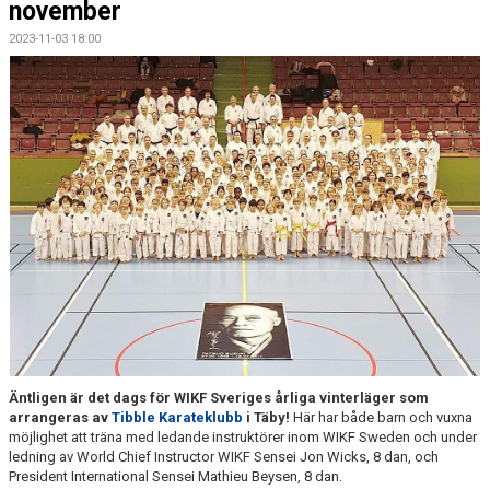
november
KONTAKT
2023-11-03 18:00
HITTA HIT
FÖR INSTRUKTÖRER
Äntligen är det dags för WIKF Sveriges årliga vinterläger
som
arrangeras av
Tibble Karateklubb
i Täby!
Här har både barn och vuxna
möjlighet att träna med ledande instruktörer inom WIKF Sweden och under
ledning av World Chief Instructor WIKF Sensei Jon Wicks, 8 dan, och
President International Sensei Mathieu Beysen, 8 dan.