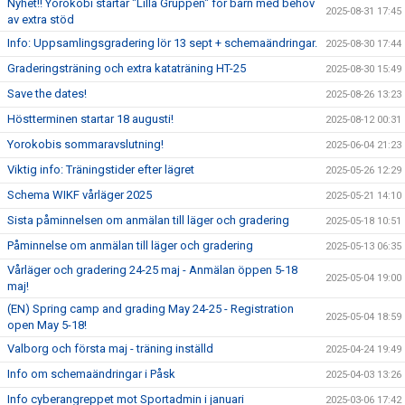
Nyhet!! Yorokobi startar "Lilla Gruppen" för barn med behov
2025-08-31 17:45
av extra stöd
Info: Uppsamlingsgradering lör 13 sept + schemaändringar.
2025-08-30 17:44
Graderingsträning och extra kataträning HT-25
2025-08-30 15:49
Save the dates!
2025-08-26 13:23
Höstterminen startar 18 augusti!
2025-08-12 00:31
Yorokobis sommaravslutning!
2025-06-04 21:23
Viktig info: Träningstider efter lägret
2025-05-26 12:29
Schema WIKF vårläger 2025
2025-05-21 14:10
Sista påminnelsen om anmälan till läger och gradering
2025-05-18 10:51
Påminnelse om anmälan till läger och gradering
2025-05-13 06:35
Vårläger och gradering 24-25 maj - Anmälan öppen 5-18
2025-05-04 19:00
maj!
(EN) Spring camp and grading May 24-25 - Registration
2025-05-04 18:59
open May 5-18!
Valborg och första maj - träning inställd
2025-04-24 19:49
Info om schemaändringar i Påsk
2025-04-03 13:26
Info cyberangreppet mot Sportadmin i januari
2025-03-06 17:42