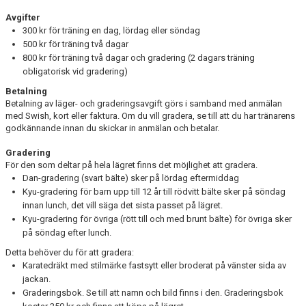
Avgifter
300 kr för träning en dag, lördag eller söndag
500 kr för träning två dagar
800 kr för träning två dagar och gradering (2 dagars träning
obligatorisk vid gradering)
Betalning
Betalning av läger- och graderingsavgift görs i samband med anmälan
med Swish, kort eller faktura. Om du vill gradera, se till att du har tränarens
godkännande innan du skickar in anmälan och betalar.
Gradering
För den som deltar på hela lägret finns det möjlighet att gradera.
Dan-gradering (svart bälte) sker på lördag eftermiddag
Kyu-gradering för barn upp till 12 år till rödvitt bälte sker på söndag
innan lunch, det vill säga det sista passet på lägret.
Kyu-gradering för övriga (rött till och med brunt bälte) för övriga sker
på söndag efter lunch.
Detta behöver du för att gradera:
Karatedräkt med stilmärke fastsytt eller broderat på vänster sida av
jackan.
Graderingsbok. Se till att namn och bild finns i den. Graderingsbok