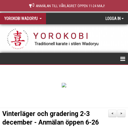
ANMÄLAN TILL VÅRLÄGRET ÖPPEN 11-24 MAJ!
YOROKOBI WADORYU
LOGGA IN
Y O R O K O B I
Traditionell karate i stilen Wadoryu
STARTSIDA
NY MEDLEM
TRÄNING & GRADERING
TEORI
Vinterläger och gradering 2-3
<
>
december - Anmälan öppen 6-26
OM YOROKOBI