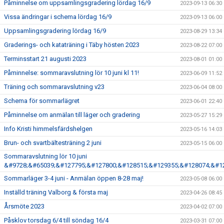
Påminnelse om uppsamlingsgradering lördag 16/9
2023-09-13 06:30
Vissa ändringar i schema lördag 16/9
2023-09-13 06:00
Uppsamlingsgradering lördag 16/9
2023-08-29 13:34
Graderings- och kataträning i Täby hösten 2023
2023-08-22 07:00
Terminsstart 21 augusti 2023
2023-08-01 01:00
Påminnelse: sommaravslutning lör 10 juni kl 11!
2023-06-09 11:52
Träning och sommaravslutning v23
2023-06-04 08:00
Schema för sommarlägret
2023-06-01 22:40
Påminnelse om anmälan till läger och gradering
2023-05-27 15:29
Info Kristi himmelsfärdshelgen
2023-05-16 14:03
Brun- och svartbältesträning 2 juni
2023-05-15 06:00
Sommaravslutning lör 10 juni
&#9728;&#65039;&#127795;&#127800;&#128515;&#129355;&#128074;&#1
Sommarläger 3-4 juni - Anmälan öppen 8-28 maj!
2023-05-08 06:00
Inställd träning Valborg & första maj
2023-04-26 08:45
Årsmöte 2023
2023-04-02 07:00
Påsklov torsdag 6/4 till söndag 16/4
2023-03-31 07:00