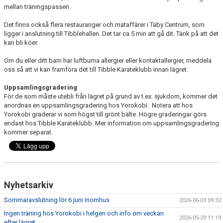
mellan träningspassen.
Det finns också flera restauranger och mataffärer i Täby Centrum, som
ligger i anslutning till Tibblehallen. Det tar ca 5 min att gå dit. Tänk på att det
kan bli köer.
Om du eller ditt barn har luftburna allergier eller kontaktallergier, meddela
oss så att vi kan framföra det till Tibble Karateklubb innan lägret.
Uppsamlingsgradering
För de som måste utebli från lägret på grund av t.ex. sjukdom, kommer det
anordnas en uppsamlingsgradering hos Yorokobi. Notera att hos
Yorokobi graderar vi som högst till grönt bälte. Högre graderingar görs
endast hos Tibble Karateklubb.
Mer information om uppsamlingsgradering
kommer separat.
Nyhetsarkiv
Sommaravslutning lör 6 juni inomhus
2026-06-03 09:32
Ingen träning hos Yorokobi i helgen och info om veckan
2026-05-29 11:19
efter lägret