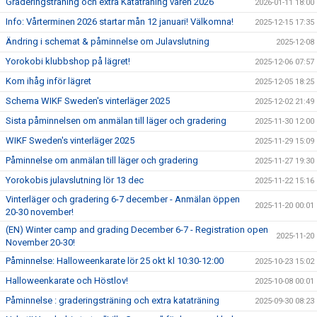
Graderingsträning och extra Kataträning våren 2026
2026-01-11 18:00
Info: Vårterminen 2026 startar mån 12 januari! Välkomna!
2025-12-15 17:35
Ändring i schemat & påminnelse om Julavslutning
2025-12-08
Yorokobi klubbshop på lägret!
2025-12-06 07:57
Kom ihåg inför lägret
2025-12-05 18:25
Schema WIKF Sweden's vinterläger 2025
2025-12-02 21:49
Sista påminnelsen om anmälan till läger och gradering
2025-11-30 12:00
WIKF Sweden's vinterläger 2025
2025-11-29 15:09
Påminnelse om anmälan till läger och gradering
2025-11-27 19:30
Yorokobis julavslutning lör 13 dec
2025-11-22 15:16
Vinterläger och gradering 6-7 december - Anmälan öppen
2025-11-20 00:01
20-30 november!
(EN) Winter camp and grading December 6-7 - Registration open
2025-11-20
November 20-30!
Påminnelse: Halloweenkarate lör 25 okt kl 10:30-12:00
2025-10-23 15:02
Halloweenkarate och Höstlov!
2025-10-08 00:01
Påminnelse : graderingsträning och extra kataträning
2025-09-30 08:23