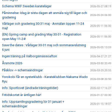
Schema WIKF Sweden karateläger
2026-05-27 08:19
Påminnelse: Idag är sista dagen att anmäla sig till läger och
2026-05-24 06:00
gradering
Vårläger och gradering 30-31 maj - Anmälan öppen 11-24
2026-05-11 06:00
maj!
(EN) Spring camp and grading May 30-31 - Registration
2026-05-11 06:00
open May 11-24!
Save the dates : Vårläger 30-31 maj och sommaravslutning
2026-05-05 13:59
6 juni
Ingen träning på Valborgsmässoafton
2026-04-27 21:27
Årsmöte 2026
2026-03-30 20:49
Påsklov -> schemaändringar
2026-03-29 20:55
Yorokobi får en systerklubb - Karateklubben Nakama Wado
2026-03-08 20:50
Ryu
Info: Sportlovet (ändrade träningstider)
2026-02-17 16:27
Fritidskortet är äntligen här!
2026-01-27 00:30
Info: Uppsamlingsgradering lör 31 januari +
2026-01-15 18:07
schemaändringar