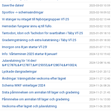
Save the dates!
2025-03-03 10:59
Sportlov -> schemaändringar
2025-02-18 09:52
Vi stänger nu intaget till Nybörjargruppen VT-25
2025-02-02 13:44
Hemsidan fungerar ännu ej till fullo.
2025-02-02 13:32
Tantodori, Idori och Tachidori för svartbälten i Täby VT-25
2025-01-09 18:10
Graderingsträning och extra kataträning i Täby VT-25
2025-01-09 18:00
Imorgon ons 8 jan startar VT-25!
2025-01-07 17:15
Info: Vårterminen 2025 startar 8 januari!
2024-12-10 19:42
Julavslutning lör 14 dec!
2024-12-08 16:46
&#127876;&#127877;&#129355;&#128074;&#10024;
Lyckade dangraderingar
2024-12-01 20:12
Ändringar: träningstider veckorna efter lägret
2024-11-27 12:40
Schema WIKF vinterläger 2024
2024-11-26 08:26
Sista påminnelsen om anmälan till läger och gradering
2024-11-21 21:45
Påminnelse om anmälan till läger och gradering
2024-11-16 13:00
Veckorna efter lägret och julavslutning
2024-11-06 20:00