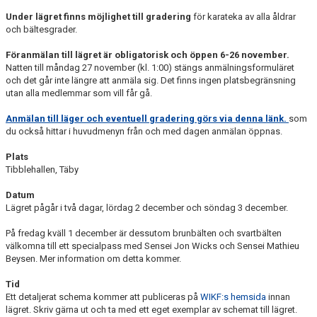
Under lägret finns möjlighet till gradering
för karateka av alla åldrar
och bältesgrader.
Föranmälan till lägret är obligatorisk och öppen 6-26 november.
Natten till måndag 27 november (kl. 1:00) stängs anmälningsformuläret
och det går inte längre att anmäla sig. Det finns ingen platsbegränsning
utan alla medlemmar som vill får gå.
Anmälan till läger och eventuell gradering görs via denna länk.
som
du också hittar i huvudmenyn från och med dagen anmälan öppnas.
Plats
Tibblehallen, Täby
Datum
Lägret pågår i två dagar, lördag 2 december och söndag 3 december.
På fredag kväll 1 december är dessutom brunbälten och svartbälten
välkomna till ett specialpass med Sensei Jon Wicks och Sensei Mathieu
Beysen. Mer information om detta kommer.
Tid
Ett detaljerat schema kommer att publiceras på
WIKF:s hemsida
innan
lägret. Skriv gärna ut och ta med ett eget exemplar av schemat till lägret.