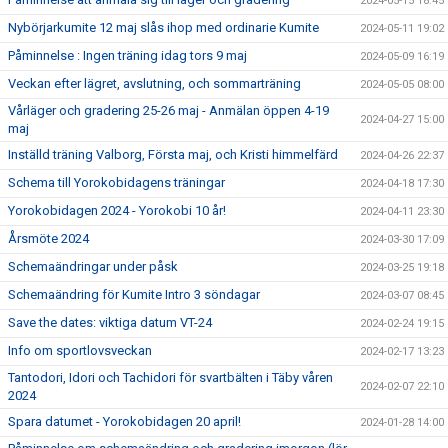
2024-05-15 18:45
Nybörjarkumite 12 maj slås ihop med ordinarie Kumite
2024-05-11 19:02
Påminnelse : Ingen träning idag tors 9 maj
2024-05-09 16:19
Veckan efter lägret, avslutning, och sommarträning
2024-05-05 08:00
Vårläger och gradering 25-26 maj - Anmälan öppen 4-19
2024-04-27 15:00
maj
Inställd träning Valborg, Första maj, och Kristi himmelfärd
2024-04-26 22:37
Schema till Yorokobidagens träningar
2024-04-18 17:30
Yorokobidagen 2024 - Yorokobi 10 år!
2024-04-11 23:30
Årsmöte 2024
2024-03-30 17:09
Schemaändringar under påsk
2024-03-25 19:18
Schemaändring för Kumite Intro 3 söndagar
2024-03-07 08:45
Save the dates: viktiga datum VT-24
2024-02-24 19:15
Info om sportlovsveckan
2024-02-17 13:23
Tantodori, Idori och Tachidori för svartbälten i Täby våren
2024-02-07 22:10
2024
Spara datumet - Yorokobidagen 20 april!
2024-01-28 14:00