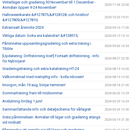
Vinterläger och gradering 30 November till 1 December -
2024-11-04 23:00
Anmälan öppen 9-24 November!
Halloweenkarate &#127875;&#128128; och höstlov!
2024-10-20 19:01
&#127809;&#127810;
Extrainsatt årsmöte 2024
2024-09-16 17:00
Viktiga datum: boka era kalendrar! &#128515;
2024-09-13 10:10
Påminnelse uppsamlingsgradering och extra träning i
2024-09-06 16:54
Tibble
[Updatering: Driftstörning löst!] Fortsatt driftstörning - Info
2024-08-27 22:30
för Nybörjare!
Graderingsträning och extra kataträning HT-24
2024-08-19 16:00
Välkomstmail med matnyttig info - kolla inboxen!
2024-08-19 15:00
Imorgon, mån 19 aug, börjar terminen!
2024-08-18 21:00
Sommarträning fram till midsommar
2024-06-02 15:29
Avslutning lördag 1 juni!
2024-05-29 16:43
Sammanfattande info och detaljschema för vårlägret
2024-05-24 15:30
Sista påminnelsen: Anmälan till läger och gradering stängs
2024-05-19 21:30
vid midnatt
Påminnelse att anmäla sig till läger och gradering