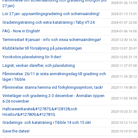
Påminnelse om schemaändring och gradering imorgon (lör
2024-01-26 15:59
27 jan)
Lör 27 jan: uppsamlingsgradering och schemaändring!
2024-01-13 15:01
Graderingsträning och extra kataträning i Täby VT-24
2024-01-07 22:00
FAQ - Now in English!
2024-01-06 16:00
Terminsstart 8 januari - info och vissa schemaändringar!
2023-12-30 16:56
Klubbkläder till försäljning på julavslutningen
2023-12-07 20:47
Yorokobis julavslutning lör 9 dec!
2023-12-05 21:14
Lägret, veckan därefter, och julavslutning
2023-11-27 07:00
Påminnelse: 26/11 är sista anmälningsdag till gradring och
2023-11-24 20:12
läger i Tibble
Påminnelse: stanna hemma vid förkylningssymtom, tack!
2023-11-18 08:51
Vinterläger och gradering 2-3 december - Anmälan öppen
2023-11-03 18:00
6-26 november
Halloweenkarate&#127875;&#128128;och
2023-10-23 21:30
Höstlov!&#127809;&#127810;
Graderings- och kataträning i Tibble 14 och 15 okt
2023-10-12 15:54
Save the dates!
2023-10-10 07:40