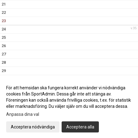
21
22
23
v.35
24
25
26
27
28
29
30
v.36
31
För att hemsidan ska fungera korrekt använder vi nödvändiga
cookies från SportAdmin. Dessa går inte att stänga av.
Föreningen kan också använda frivilliga cookies, t.ex. för statistik
eller marknadsföring. Du väljer själv om du vill acceptera dessa.
Anpassa dina val
Cookie-inställningar
Gå till Webbversion
Acceptera nödvändiga
Acceptera alla