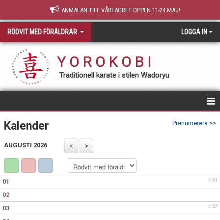
ANMÄLAN TILL VÅRLÄGRET ÖPPEN 11-24 MAJ!
RÖDVIT MED FÖRÄLDRAR
LOGGA IN
Y O R O K O B I
Traditionell karate i stilen Wadoryu
HEM
Kalender
Prenumerera >>
AUGUSTI 2026
v.31
01
02
v.32
03